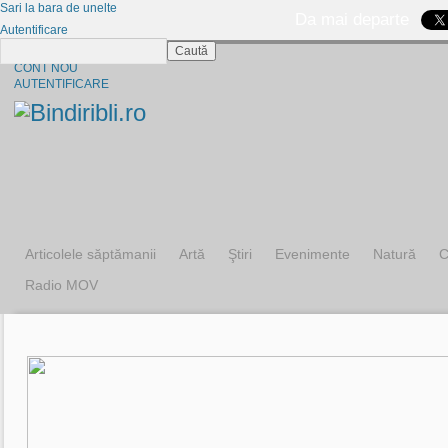
Sari la bara de unelte
Da mai departe
Autentificare
Caută
CINE SUNTEM?
CONT NOU
AUTENTIFICARE
Articolele săptămanii
Artă
Ştiri
Evenimente
Natură
C
Radio MOV