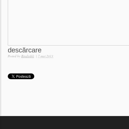
descărcare
Posted by
Bindiribli
|
7 mai 2013