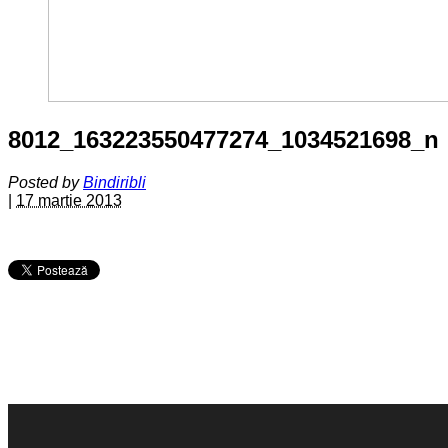
8012_163223550477274_1034521698_n
Posted by
Bindiribli
|
17 martie 2013