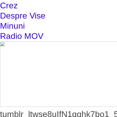
Crez
Despre Vise
Minuni
Radio MOV
tumblr_ltwse8uIfN1qghk7bo1_