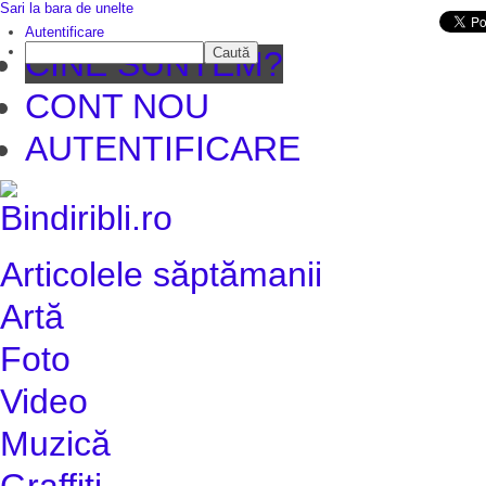
Sari la bara de unelte
Da mai departe
Autentificare
Caută
CINE SUNTEM?
CONT NOU
AUTENTIFICARE
Articolele săptămanii
Artă
Foto
Video
Muzică
Graffiti