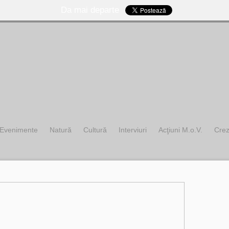
Da mai departe
Evenimente
Natură
Cultură
Interviuri
Acţiuni M.o.V.
Cre