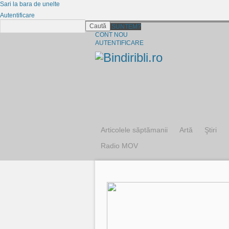
Sari la bara de unelte
Autentificare
Caută
CINE SUNTEM?
CONT NOU
AUTENTIFICARE
Articolele săptămanii
Artă
Ştiri
Radio MOV