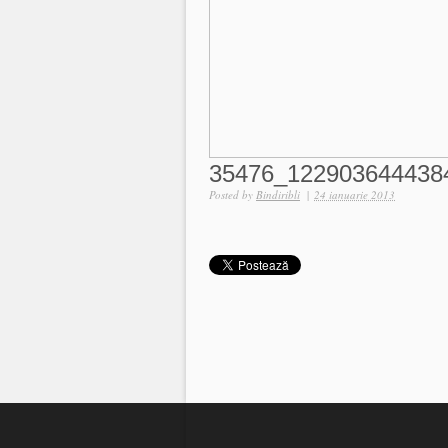
35476_122903644438
Posted by
Bindiribli
|
24 ianuarie 2013