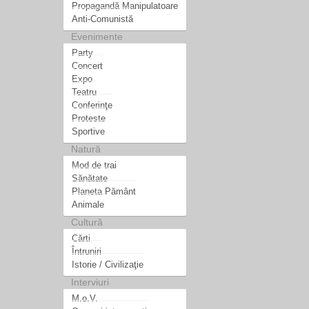
Propagandă Manipulatoare
Anti-Comunistă
Evenimente
Party
Concert
Expo
Teatru
Conferinţe
Proteste
Sportive
Natură
Mod de trai
Sănătate
Planeta Pământ
Animale
Cultură
Cărti
Întruniri
Istorie / Civilizaţie
Interviuri
M.o.V.