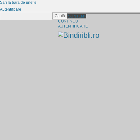
Sari la bara de unelte
Autentificare
Caută
CINE SUNTEM?
CONT NOU
AUTENTIFICARE