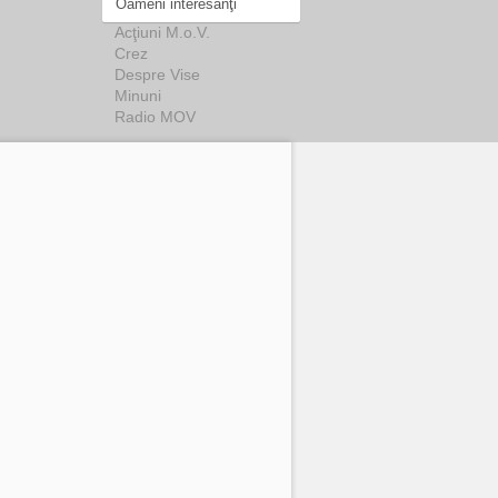
Oameni interesanţi
Acţiuni M.o.V.
Crez
Despre Vise
Minuni
Radio MOV