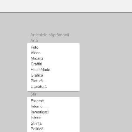
Articolele săptămanii
Artă
Foto
Video
Muzică
Graffiti
Hand-Made
Grafică
Pictură
Literatură
Ştiri
Externe
Interne
Investigaţii
Istorie
Ştiinţă
Politică