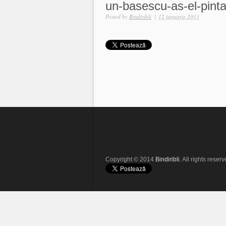
un-basescu-as-el-pinta
Posted by
Bindiribli
|
12 ianuarie 2013
Copyright © 2014
Bindiribli
. All rights reserv