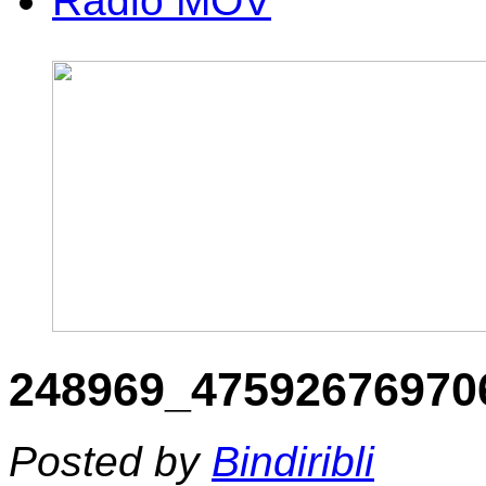
Radio MOV
248969_47592676970
Posted by
Bindiribli