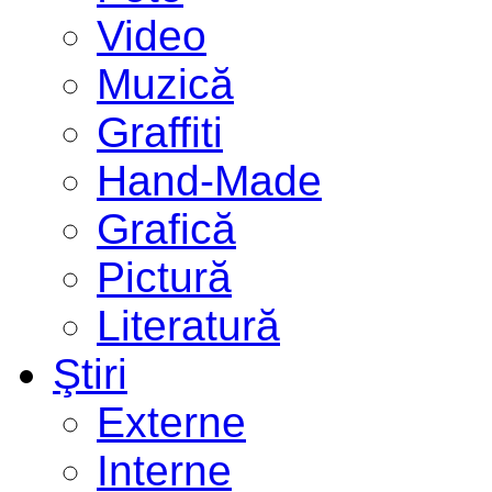
Video
Muzică
Graffiti
Hand-Made
Grafică
Pictură
Literatură
Ştiri
Externe
Interne