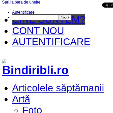
Sari la bara de unelte
Da mai departe
Autentificare
CINE SUNTEM?
Caută
CONT NOU
AUTENTIFICARE
Articolele săptămanii
Artă
Foto