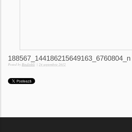
188567_144186215649163_6760804_n
Posted by
Bindiribli
|
24 septembrie 2012