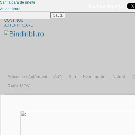
Sari la bara de unelte
Da mai departe
Autentificare
Caută
CINE SUNTEM?
CONT NOU
AUTENTIFICARE
Articolele săptămanii
Artă
Ştiri
Evenimente
Natură
C
Radio MOV