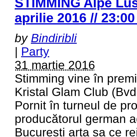
STIMMING Alpe Lus
aprilie 2016 // 23:
by
Bindiribli
|
Party
31 martie 2016
Stimming vine în premie
Kristal Glam Club (Bvd
Pornit în turneul de p
producătorul german a
București arta sa ce 