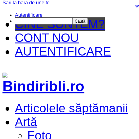
Sari la bara de unelte
Da mai departe
Tw
Autentificare
CINE SUNTEM?
Caută
CONT NOU
AUTENTIFICARE
Articolele săptămanii
Artă
Foto