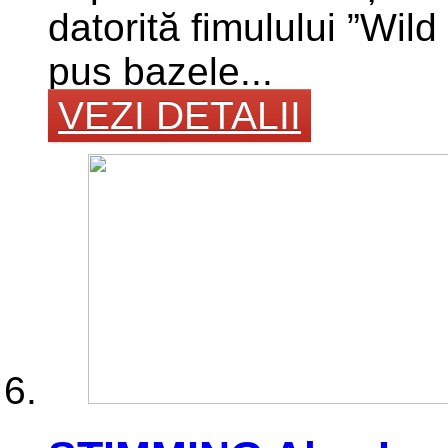
datorită fimulului ”Wild 
pus bazele...
VEZI DETALII