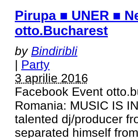
Pirupa ■ UNER ■ Ne
otto.Bucharest
by
Bindiribli
|
Party
3 aprilie 2016
Facebook Event otto.b
Romania: MUSIC IS I
talented dj/producer fr
separated himself from