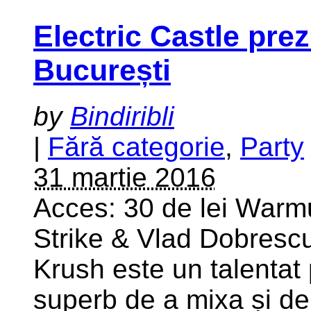
Electric Castle pre
București
by
Bindiribli
|
Fără categorie
,
Party
31 martie 2016
Acces: 30 de lei Warmu
Strike & Vlad Dobresc
Krush este un talentat
superb de a mixa și de