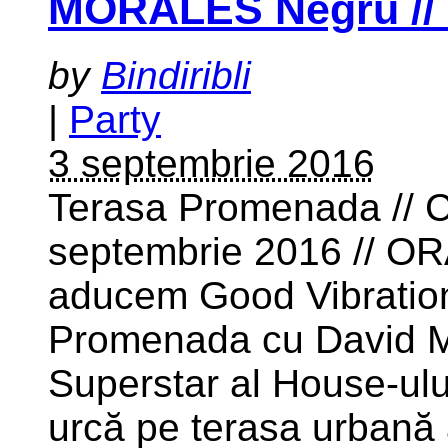
MORALES Negru // K
by
Bindiribli
|
Party
3 septembrie 2016
Terasa Promenada // C
septembrie 2016 // OR
aducem Good Vibration
Promenada cu David Mo
Superstar al House-ului
urcă pe terasa urbană a