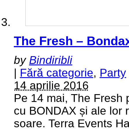
The Fresh – Bonda
by
Bindiribli
|
Fără categorie
,
Party
14 aprilie 2016
Pe 14 mai, The Fresh p
cu BONDAX și ale lor r
soare. Terra Events Hal