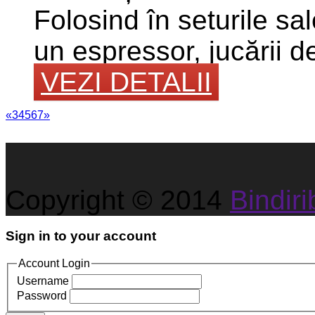
Folosind în seturile sa
un espressor, jucării de
VEZI DETALII
«
3
4
5
6
7
»
Copyright © 2014
Bindirib
Sign in to your account
Account Login
Username
Password