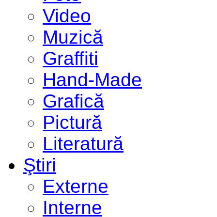
Video
Muzică
Graffiti
Hand-Made
Grafică
Pictură
Literatură
Ştiri
Externe
Interne