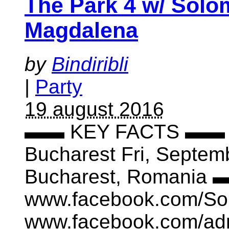
The Park 4 w/ Solo
Magdalena
by
Bindiribli
|
Party
19 august 2016
▬▬ KEY FACTS ▬▬ D
Bucharest Fri, Septem
Bucharest, Romania
www.facebook.com/Sol
www.facebook.com/adri