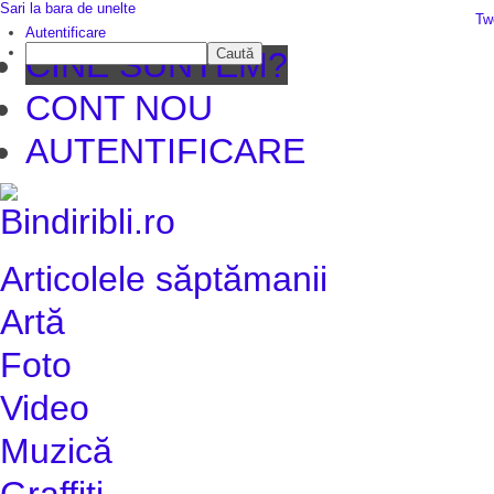
Sari la bara de unelte
Da mai departe
Tw
Autentificare
Caută
CINE SUNTEM?
CONT NOU
AUTENTIFICARE
Articolele săptămanii
Artă
Foto
Video
Muzică
Graffiti