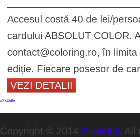
_______________________
Accesul costă 40 de lei/pers
cardului ABSOLUT COLOR. Apli
contact@coloring.ro, în limita
ediție. Fiecare posesor de car
VEZI DETALII
«
2
3
4
5
6
»
Copyright © 2014
Bindiribli
. All