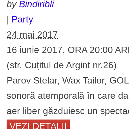
by
Bindiribli
|
Party
24 mai 2017
16 iunie 2017, ORA 20:00 
(str. Cuțitul de Argint nr.26)
Parov Stelar, Wax Tailor, GOL
sonoră atemporală în care d
aer liber găzduiesc un spectac
VEZI DETALII