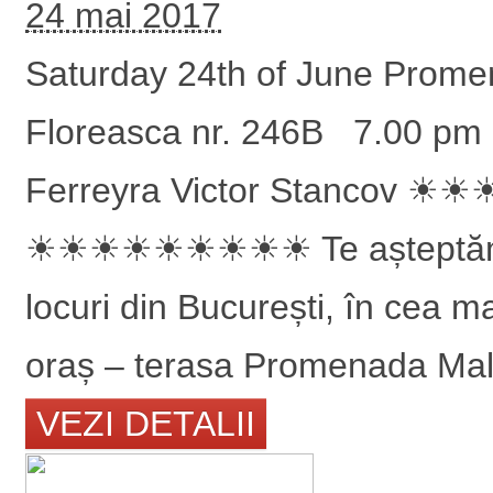
24 mai 2017
Saturday 24th of June Prome
Floreasca nr. 246B 7.00 pm
Ferreyra Victor Sta
☀☀☀☀☀☀☀☀☀ Te așteptăm înt
locuri din București, în cea 
oraș – terasa Promenada Mall
VEZI DETALII