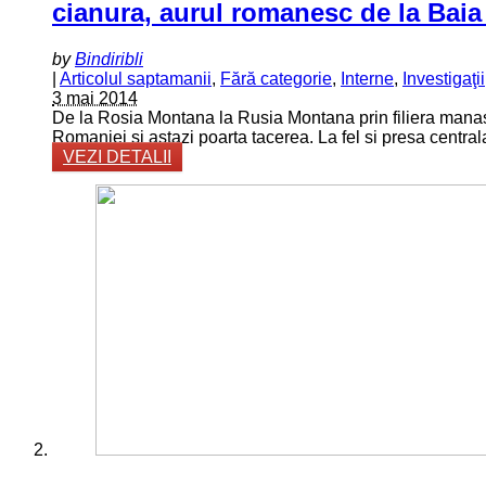
cianura, aurul romanesc de la Baia
by
Bindiribli
|
Articolul saptamanii
,
Fără categorie
,
Interne
,
Investigaţii
3 mai 2014
De la Rosia Montana la Rusia Montana prin filiera manas
Romaniei si astazi poarta tacerea. La fel si presa central
VEZI DETALII