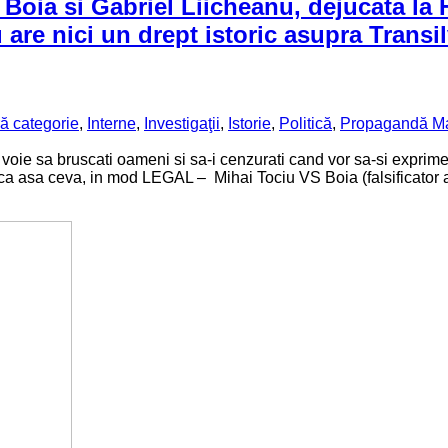
 Boia si Gabriel Liicheanu, dejucata la
are nici un drept istoric asupra Transil
ă categorie
,
Interne
,
Investigaţii
,
Istorie
,
Politică
,
Propagandă Ma
i voie sa bruscati oameni si sa-i cenzurati cand vor sa-si exp
aca asa ceva, in mod LEGAL – Mihai Tociu VS Boia (falsificator al