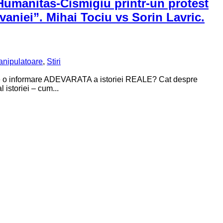
 Humanitas-Cismigiu printr-un protest
vaniei”. Mihai Tociu vs Sorin Lavric.
nipulatoare
,
Stiri
rime o informare ADEVARATA a istoriei REALE? Cat despre
 istoriei – cum...