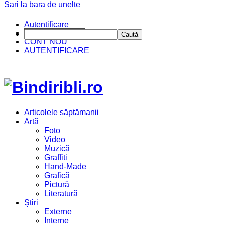
Sari la bara de unelte
Autentificare
CINE SUNTEM?
Caută
CONT NOU
AUTENTIFICARE
Articolele săptămanii
Artă
Foto
Video
Muzică
Graffiti
Hand-Made
Grafică
Pictură
Literatură
Ştiri
Externe
Interne