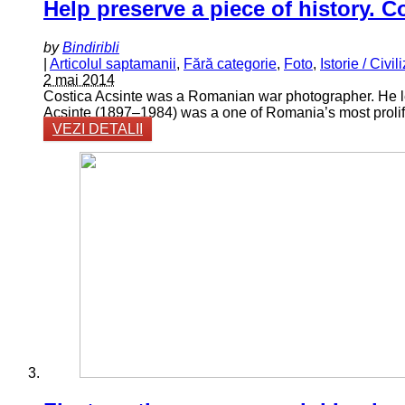
Help preserve a piece of history. C
by
Bindiribli
|
Articolul saptamanii
,
Fără categorie
,
Foto
,
Istorie / Civil
2 mai 2014
Costica Acsinte was a Romanian war photographer. He lef
Acsinte (1897–1984) was a one of Romania’s most prolifi
VEZI DETALII