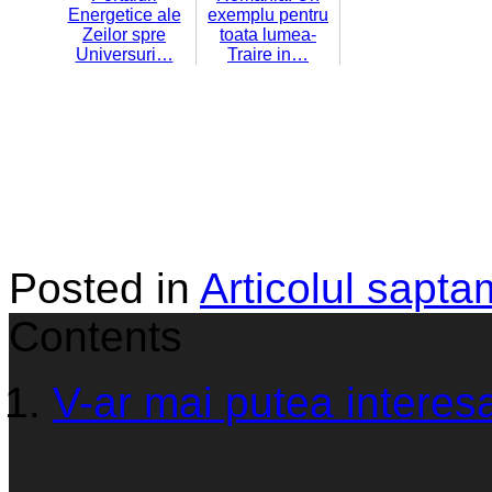
Energetice ale
exemplu pentru
Zeilor spre
toata lumea-
Universuri…
Traire in…
Posted in
Articolul sapta
Contents
V-ar mai putea interesa