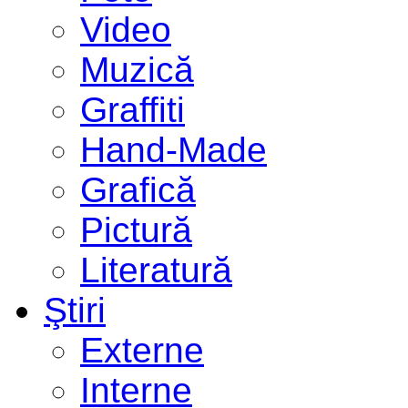
Video
Muzică
Graffiti
Hand-Made
Grafică
Pictură
Literatură
Ştiri
Externe
Interne