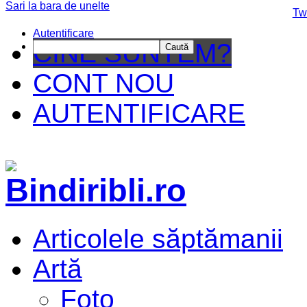
Sari la bara de unelte
Da mai departe
Tw
Autentificare
CINE SUNTEM?
Caută
CONT NOU
AUTENTIFICARE
Articolele săptămanii
Artă
Foto