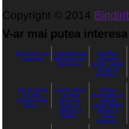
Copyright © 2014
Bindirib
V-ar mai putea interesa 
Moş Tarcoci, file
A coborât la oraş
ZAGANUL
de poveste
după 35 de ani.
(vulturul cu
Trăiește ca…
barba) – specie
pe cale de
disparitie…
Unic în Europa
Drumul cânepii
Ipocrizia
şi în lume,
pe Valea
ecologistilor- de
paradisul de la
Almaşului.
la printul
Aluniş,…
Proiect de
Charles,Robert
reînviere a
Redford si
tradiţiei…
James
Cameron…