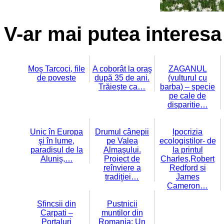
V-ar mai putea interesa 
Moş Tarcoci, file
A coborât la oraş
ZAGANUL
de poveste
după 35 de ani.
(vulturul cu
Trăiește ca…
barba) – specie
pe cale de
disparitie…
Unic în Europa
Drumul cânepii
Ipocrizia
şi în lume,
pe Valea
ecologistilor- de
paradisul de la
Almaşului.
la printul
Aluniş,…
Proiect de
Charles,Robert
reînviere a
Redford si
tradiţiei…
James
Cameron…
Sfincsii din
Pustnicii
Carpati –
muntilor din
Portaluri
Romania: Un