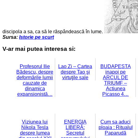
discipola a sa, ca să le răspândească în lume.
Sursa:
Istorie pe scurt
V-ar mai putea interesa si:
Profesorul Ilie
Lao Zi – Cartea
BUDAPESTA
Bădescu, despre
despre Tao şi
inapoi pe
deformările lumii
virtuţile sale
ARCUL DE
cauzate de
TRIUMF –
dinamica
Actiunea
expansionistă…
Picasso 4…
Viziunea lui
ENERGIA
Cum sa aduci
Nikola Tesla
LIBERĂ:
ploaia : Ritualul
despre lumea
Secretul
Paparudă