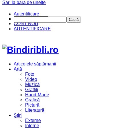
Sari la bara de unelte
Autentificare
CINE SUNTEM?
Caută
CONT NOU
AUTENTIFICARE
Articolele săptămanii
Artă
Foto
Video
Muzică
Graffiti
Hand-Made
Grafică
Pictură
Literatură
Ştiri
Externe
Interne