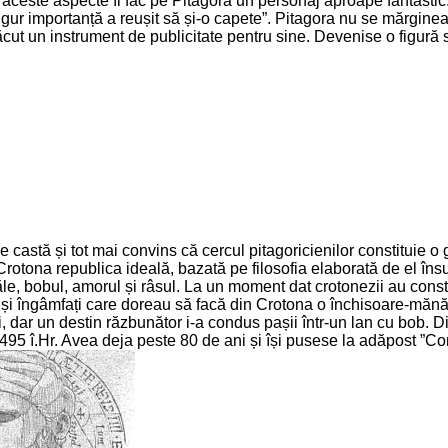
 aceste aspecte îl fac pe Pitagora un personaj aproape fantastic. 
gur importanță a reușit să și-o capete”. Pitagora nu se mărginea
ăcut un instrument de publicitate pentru sine. Devenise o figură 
de castă și tot mai convins că cercul pitagoricienilor constituie 
Crotona republica ideală, bazată pe filosofia elaborată de el însuș
ăle, bobul, amorul și râsul. La un moment dat crotonezii au consta
i și îngâmfați care doreau să facă din Crotona o închisoare-mănăst
oți, dar un destin răzbunător i-a condus pașii într-un lan cu bob
 495 î.Hr. Avea deja peste 80 de ani și își pusese la adăpost ”Co