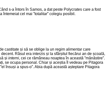
 Când s-a întors în Samos, a dat peste Polycrates care a fost
 întemeiat cel mai ”totalitar” colegiu posibil.
de castitate și să se oblige la un regim alimentar care
ecent. Râsul era interzis și la sfârșitul fiecărui an de școală,
să și
interni
, cei ce rămâneau noaptea în această ”mănăstire”.
ițiați, se ocupa personal. Chiar și aceștia îl vedeau pe Pitagora
ă ”el însuși a spus-o”. Abia după această așteptare Pitagora