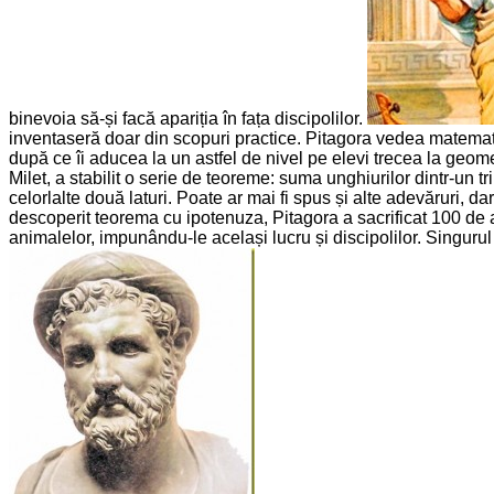
binevoia să-și facă apariția în fața discipolilor.
inventaseră doar din scopuri practice. Pitagora vedea matematica
după ce îi aducea la un astfel de nivel pe elevi trecea la ge
Milet, a stabilit o serie de teoreme: suma unghiurilor dintr-un 
celorlalte două laturi. Poate ar mai fi spus și alte adevăruri, d
descoperit teorema cu ipotenuza, Pitagora a sacrificat 100 de 
animalelor, impunându-le același lucru și discipolilor. Singurul 