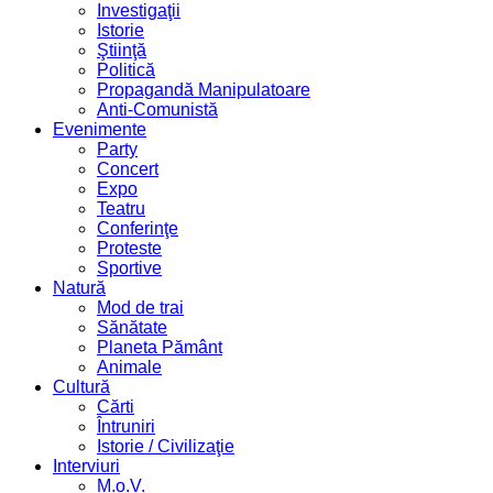
Investigaţii
Istorie
Ştiinţă
Politică
Propagandă Manipulatoare
Anti-Comunistă
Evenimente
Party
Concert
Expo
Teatru
Conferinţe
Proteste
Sportive
Natură
Mod de trai
Sănătate
Planeta Pământ
Animale
Cultură
Cărti
Întruniri
Istorie / Civilizaţie
Interviuri
M.o.V.