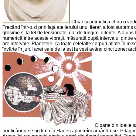
Chiar și artimetica el nu o ved
Trecând într-o zi prin fața atelierului unui fierar, a fost surpr
grosime și la fel de tensionate, dar de lungimi diferite. A ajuns
numerică între aceste vibrații, măsurată după intervalul dintr
are intervale. Planetele, ca toate celelalte corpuri aflate în mi
învârte în jurul axei sale de la est la vest având cinci zone: ar
O parte din ideile sa
purificându-se un timp în Hades apoi reîncarnându-se. Pitagor