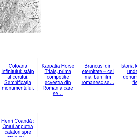
Coloana
Karpatia Horse
Brancusi din
Istoria 
infinitului: stâlp
Trials, prima
eternitate – cel
unde
al cerului.
competitie
mai bun film
denum
Semnificația
ecvestra din
romanesc se…
“l
monumentului.
Romania care
se…
Henri Coandă :
Omul ar putea
calatori spre