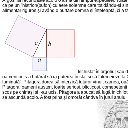
Argos, își recunoaște acolo o armă din timpul expediției. Toate
ca pe un ”histrion(bufon) cu aere solemne care tot dându-și sin
alimentar riguros și având o purtare demnă și înțeleaptă, ci a f
Închistat în orgoliul său 
oamenilor, s-a hotărât să ia puterea în stat și să întemeieze la 
luminată”. Pitagora dorea să interzică tuturor vinul, carnea, ou
Pitagora, oameni austeri, foarte serioși, plicticoși, comepetenț
scos pe chiriași și i-au ucis. Pitagora a apucat să fugă în chil
se ascundă acolo. A fost prins și omorât cândva în jurul anului