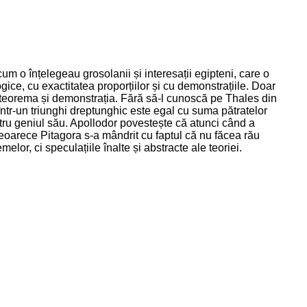
 o înțelegeau grosolanii și interesații egipteni, care o
ice, cu exactitatea proporțiilor și cu demonstrațiile. Doar
 teorema și demonstrația. Fără să-l cunoscă pe Thales din
 într-un triunghi dreptunghic este egal cu suma pătratelor
pentru geniul său. Apollodor povestește că atunci când a
deoarece Pitagora s-a mândrit cu faptul că nu făcea rău
lor, ci speculațiile înalte și abstracte ale teoriei.