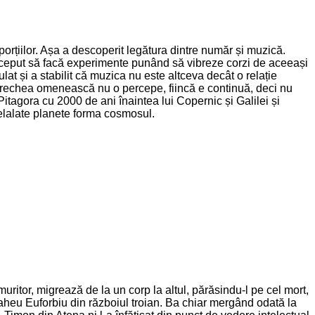
porțiilor. Așa a descoperit legătura dintre număr și muzică.
ă a început să facă experimente punând să vibreze corzi de aceeași
lat și a stabilit că muzica nu este altceva decât o relație
e urechea omenească nu o percepe, fiincă e continuă, deci nu
Pitagora cu 2000 de ani înaintea lui Copernic și Galilei și
 celalate planete forma cosmosul.
nemuritor, migrează de la un corp la altul, părăsindu-l pe cel mort,
aheu Euforbiu din războiul troian. Ba chiar mergând odată la