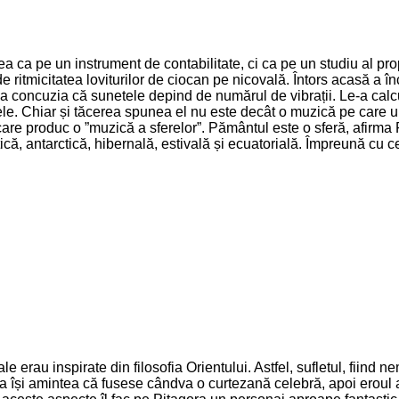
ea ca pe un instrument de contabilitate, ci ca pe un studiu al pro
ins de ritmicitatea loviturilor de ciocan pe nicovală. Întors acas
 la concuzia că sunetele depind de numărul de vibrații. Le-a calcu
e ele. Chiar și tăcerea spunea el nu este decât o muzică pe car
șcare produc o ”muzică a sferelor”. Pământul este o sferă, afirma 
ctică, antarctică, hibernală, estivală și ecuatorială. Împreună cu
le erau inspirate din filosofia Orientului. Astfel, sufletul, fiind 
a își amintea că fusese cândva o curtezană celebră, apoi eroul 