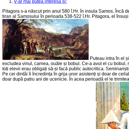
V-ar mai putea interesa si:
Pitagora s-a născut prin anul 580 î.Hr. în insula Samos. Încă de
tiran al Samosului în perioada 538-522 î.Hr. Pitagora, el însuși u
Puteau intra în el ș
excludea vinul, carnea, ouăle și bobul. Ce-a avut el cu bobul, ni
toți elevii erau obligați să-și facă public autocritica. Seminariști
Pe cei dintâi îi încredința în grija unor asistenți și doar de ceil
doar după patru ani de ucenicie. În acea perioadă el le trimitea