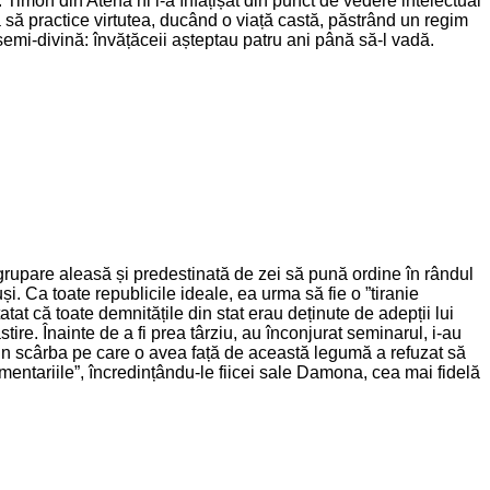
Timon din Atena ni l-a înfățișat din punct de vedere intelectual
 să practice virtutea, ducând o viață castă, păstrând un regim
semi-divină: învățăceii așteptau patru ani până să-l vadă.
o grupare aleasă și predestinată de zei să pună ordine în rândul
i. Ca toate republicile ideale, ea urma să fie o ”tiranie
tat că toate demnitățile din stat erau deținute de adepții lui
ire. Înainte de a fi prea târziu, au înconjurat seminarul, i-au
. Din scârba pe care o avea față de această legumă a refuzat să
mentariile”, încredințându-le fiicei sale Damona, cea mai fidelă