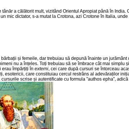
 tânăr a călătorit mult, vizitând Orientul Apropiat până în India.
n mic dictator, s-a mutat la Crotona, azi Crotone în Italia, unde a
i bărbații și femeile, dar trebuiau să depună înainte un jurământ 
meni nu a înțeles. Toți trebuiau să se îmbrace cât mai simplu și d
i erau împărțiți în
externi
, cei care după cursuri se întorceau aca
alți, esotericii, care constituiau cercul restrâns al adevăraților in
 cursurile scrise și autentificate cu formula ”authos epha”, adic