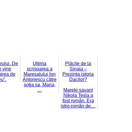
leului. De
Ultima
Plăcile de la
 vine
scrisoarea a
Sinaia –
irea de
Mareşalului Ion
Prezinta istoria
eu”.
Antonescu către
Dacilor?
soţia sa, Maria,
…
Marele savant
Nikola Tesla a
fost român. Era
istro-român de…