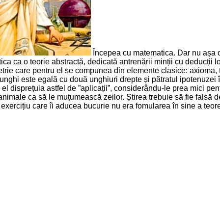
Începea cu matematica. Dar nu așa cum
 ca o teorie abstractă, dedicată antrenării minții cu deducții log
ometrie care pentru el se compunea din elemente clasice: axioma,
triunghi este egală cu două unghiuri drepte și pătratul ipotenuzei
ar el disprețuia astfel de ”aplicații”, considerându-le prea mici 
animale ca să le muțumească zeilor. Știrea trebuie să fie falsă 
exercițiu care îi aducea bucurie nu era fomularea în sine a teoreme