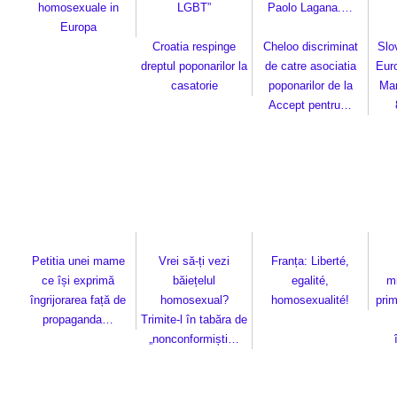
homosexuale in
LGBT”
Paolo Lagana.…
Europa
Croatia respinge
Cheloo discriminat
Slo
dreptul poponarilor la
de catre asociatia
Eur
casatorie
poponarilor de la
Mar
Accept pentru…
Petitia unei mame
Vrei să-ți vezi
Franța: Liberté,
ce își exprimă
băiețelul
egalité,
mi
îngrijorarea față de
homosexual?
homosexualité!
prim
propaganda…
Trimite-l în tabăra de
„nonconformiști…