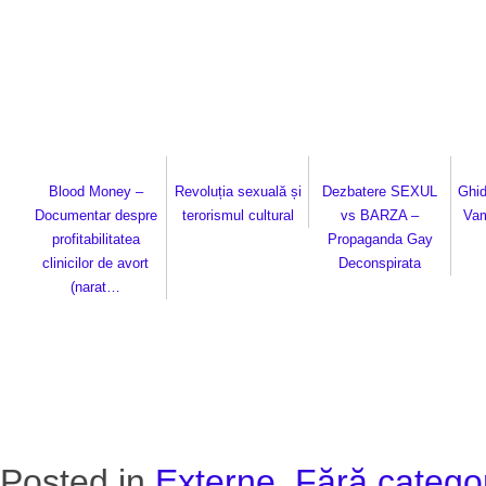
Blood Money –
Revoluția sexuală și
Dezbatere SEXUL
Ghid
Documentar despre
terorismul cultural
vs BARZA –
Vam
profitabilitatea
Propaganda Gay
clinicilor de avort
Deconspirata
(narat…
Posted in
Externe
,
Fără catego