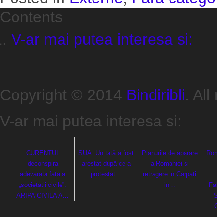
Contents
V-ar mai putea interesa si:
Copyright © 2014
Bindiribli
. All
V-ar mai putea interesa si:
CURENTUL
SUA: Un tată a fost
Planurile de aparare
Rom
deconspira
arestat după ce a
a Romaniei si
adevarata fata a
protestat…
retragere in Carpati
„societatii civile”:
in…
Fa
ARIPA CIVILA A…
S