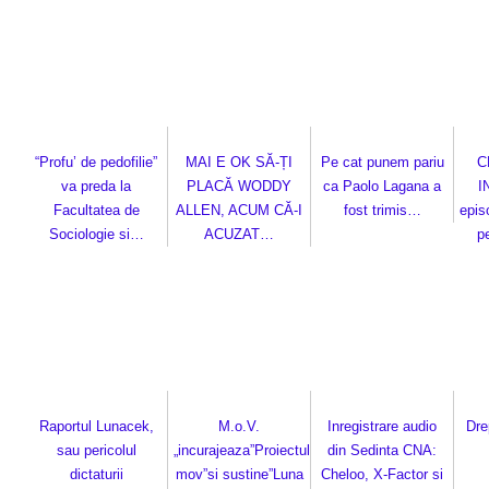
“Profu’ de pedofilie”
MAI E OK SĂ-ȚI
Pe cat punem pariu
C
va preda la
PLACĂ WODDY
ca Paolo Lagana a
I
Facultatea de
ALLEN, ACUM CĂ-I
fost trimis…
epis
Sociologie si…
ACUZAT…
p
Raportul Lunacek,
M.o.V.
Inregistrare audio
Dre
sau pericolul
„incurajeaza”Proiectul
din Sedinta CNA:
dictaturii
mov”si sustine”Luna
Cheloo, X-Factor si