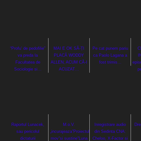
“Profu’ de pedofilie”
MAI E OK SĂ-ȚI
Pe cat punem pariu
C
va preda la
PLACĂ WODDY
ca Paolo Lagana a
I
Facultatea de
ALLEN, ACUM CĂ-I
fost trimis…
epis
Sociologie si…
ACUZAT…
p
Raportul Lunacek,
M.o.V.
Inregistrare audio
Dre
sau pericolul
„incurajeaza”Proiectul
din Sedinta CNA:
dictaturii
mov”si sustine”Luna
Cheloo, X-Factor si