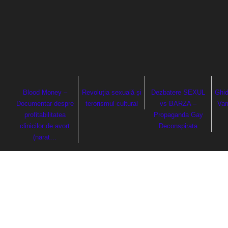
Blood Money –
Revoluția sexuală și
Dezbatere SEXUL
Ghid
Documentar despre
terorismul cultural
vs BARZA –
Vam
profitabilitatea
Propaganda Gay
clinicilor de avort
Deconspirata
(narat…