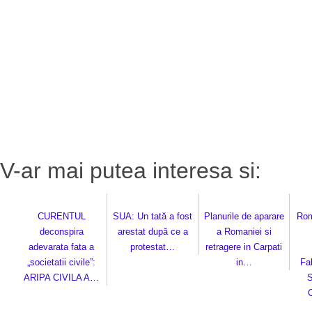
V-ar mai putea interesa si:
CURENTUL
SUA: Un tată a fost
Planurile de aparare
Rom
deconspira
arestat după ce a
a Romaniei si
adevarata fata a
protestat…
retragere in Carpati
„societatii civile”:
in…
Fa
ARIPA CIVILA A…
S