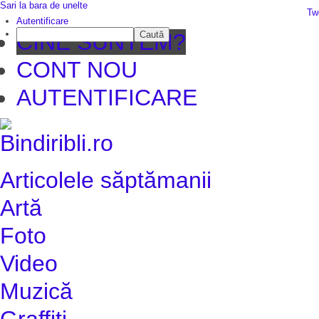
Sari la bara de unelte
Da mai departe
Tw
Autentificare
Caută
CINE SUNTEM?
CONT NOU
AUTENTIFICARE
Articolele săptămanii
Artă
Foto
Video
Muzică
Graffiti