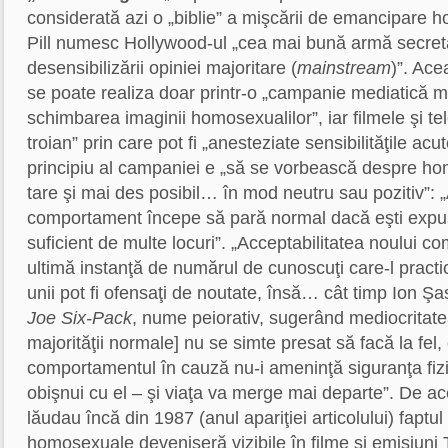
considerată azi o „biblie” a mişcării de emancipare 
Pill numesc Hollywood-ul „cea mai bună armă secretă
desensibilizării opiniei majoritare (
mainstream
)”. Ace
se poate realiza doar printr-o „campanie mediatică 
schimbarea imaginii homosexualilor”, iar filmele şi te
troian” prin care pot fi „anesteziate sensibilităţile acu
principiu al campaniei e „să se vorbească despre ho
tare şi mai des posibil… în mod neutru sau pozitiv”: 
comportament începe să pară normal dacă eşti expus l
suficient de multe locuri”. „Acceptabilitatea noului 
ultimă instanţă de numărul de cunoscuţi care-l practic
unii pot fi ofensaţi de noutate, însă… cât timp Ion Şa
Joe Six-Pack
, nume peiorativ, sugerând mediocritat
majorităţii normale] nu se simte presat să facă la fel,
comportamentul în cauză nu-i ameninţă siguranţa fizic
obişnui cu el – şi viaţa va merge mai departe”. De ac
lăudau încă din 1987 (anul apariţiei articolului) faptu
homosexuale deveniseră vizibile în filme şi emisiuni