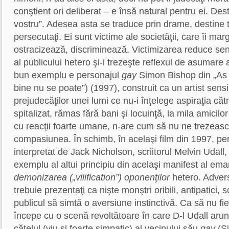
conştient ori deliberat – e însă natural pentru ei. Desti
vostru”. Adesea asta se traduce prin drame, destine t
persecutaţi. Ei sunt victime ale societăţii, care îi mar
ostracizează, discriminează. Victimizarea reduce se
al publicului hetero şi-i trezeşte reflexul de asumare a
bun exemplu e personajul
gay
Simon Bishop din „As 
bine nu se poate”) (1997), construit ca un artist sensibi
prejudecăţilor unei lumi ce nu-i înţelege aspiraţia căt
spitalizat, rămas fără bani şi locuinţă, la mila amicilor 
cu reacţii foarte umane, n-are cum să nu ne trezeasc
compasiunea. În schimb, în acelaşi film din 1997, pe
interpretat de Jack Nicholson, scriitorul Melvin Udall
exemplu al altui principiu din acelaşi manifest al ema
demonizarea („vilification”) oponenţilor
hetero. Advers
trebuie prezentaţi ca nişte monştri oribili, antipatici, 
publicul să simtă o aversiune instinctivă. Ca să nu fie
începe cu o scenă revoltătoare în care D-l Udall aru
căţelul (viu şi foarte simpatic) al vecinului său
gay
(Si