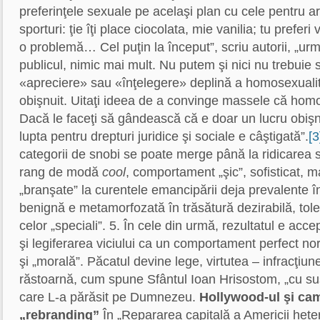
preferinţele sexuale pe acelaşi plan cu cele pentru 
sporturi: ţie îţi place ciocolata, mie vanilia; tu preferi 
o problemă… Cel puţin la început”, scriu autorii, „u
publicul, nimic mai mult. Nu putem şi nici nu trebuie
«apreciere» sau «înţelegere» deplină a homosexualită
obişnuit. Uitaţi ideea de a convinge massele că hom
Dacă le faceţi să gândească că e doar un lucru obişnu
lupta pentru drepturi juridice şi sociale e câştigată”.
[3
categorii de snobi se poate merge până la ridicarea 
rang de modă
cool
, comportament „şic”, sofisticat, m
„branşate” la curentele emancipării deja prevalente î
benignă e metamorfozată în trăsătură dezirabilă, tole
celor „speciali”. 5. În cele din urmă, rezultatul e acc
şi legiferarea viciului ca un comportament perfect n
şi „morală”. Păcatul devine lege, virtutea – infracţiune
răstoarnă, cum spune Sfântul Ioan Hrisostom, „cu sus
care L-a părăsit pe Dumnezeu.
Hollywood-ul şi ca
„rebranding”
În „Repararea capitală a Americii hete