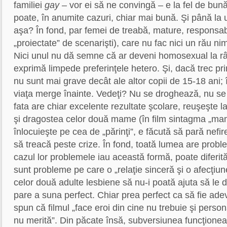
familiei
gay
– vor ei să ne convingă – e la fel de bună
poate, în anumite cazuri, chiar mai bună. Şi până la u
aşa? În fond, par femei de treabă, mature, responsabi
„proiectate” de scenarişti), care nu fac nici un rău nim
Nici unul nu dă semne că ar deveni homosexual la rând
exprimă limpede preferinţele hetero. Şi, dacă trec pri
nu sunt mai grave decât ale altor copii de 15-18 ani; 
viaţa merge înainte. Vedeţi? Nu se droghează, nu se 
fata are chiar excelente rezultate şcolare, reuşeşte l
şi dragostea celor două mame (în film sintagma „mam
înlocuieşte pe cea de „părinţi”, e făcută să pară nefire
să treacă peste crize. În fond, toată lumea are probl
cazul lor problemele iau această formă, poate diferit
sunt probleme pe care o „relaţie sinceră şi o afecţiun
celor două adulte lesbiene să nu-i poată ajuta să le 
pare a suna perfect. Chiar prea perfect ca să fie adevă
spun că filmul „face eroi din cine nu trebuie şi perso
nu merită”. Din păcate însă, subversiunea funcţione