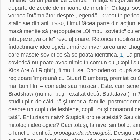
italiene, cu un pahar de Campari în faţă, e uşor să i
departe de zecile de milioane de morţi în Gulagul sovie
vorbea întâmplător despre „legendă”. Creat în perioa
staliniste din anii 1930, filmul făcea parte din acţiu
masă menite să (re)populeze „Olimpul sovietic” cu er
întrupeze „valorile” revoluţionare. Retorica mobilizat
îndoctrinare ideologică urmărea inventarea unei „hag
care masele sovietice să se poată identifica.
[1]
La pr
sovietică nu poate avea nimic în comun cu „Copiii su
Kids Are All Right”), filmul Lisei Cholodenko, după sc
regizoare împreună cu Stuart Blumberg, premiat cu
mai bun film – comedie sau muzical. Este, cum scrie al
Bradshaw (nu mai puţin exaltat decât Buttafava!) în
studiu plin de căldură şi umor al familiei postmodern
despre un cuplu de lesbiene, copiii lor şi donatorul 
tată”. Entuziasm naiv? Stupidă orbire ateistă? Sau cin
mitologii ideologice? Căci totuşi, la nivel simbolic, a
o funcţie identică:
propaganda ideologică
. Desigur, 