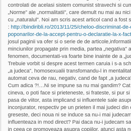
controlati de acelasi sistem comunist stravechi si c
„Norme” ale „normalitatii”, care demult nu mai au nici 
cu „naturalul”. Noi am scris acest articol cand a fost
:
http://bindiribli.ro/2013/11/25/cheloo-discriminat-de-
poponarilor-de-la-accept-pentru-o-declaratie-la-x-fact
josul paginii va ofer si o serie de de articole,informati
minciunilor propagate prin media, partea „negativa” 
fenomen, documentati-va foarte bine inainte de a „ju
Trebuie vorbit si despre acest termen caruia i s-a s
„a judeca”, homosexualii transfomandu-l in mentalita
automat ceva de rau, negativ, cand de fapt „a judeca
Cum adica ?!…Ni se impune sa nu mai gandim? Cat 
cineva, o poti face si prieteneste, si frateste, si pur si
pasa de viitor, asta implicand si influentele sale asu
inconjurator, respectiv pe un prieten il mai judeci di
greseste, deci noua ni se induce sa nu-i mai judecam
influenteaza in mod direct? Pai daca nu-i judecam s
in ceea ce promoveaza asupra copiilor, atunci asta n