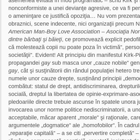
asemenea evitată în mod programatic – scriu Kirk şi P
nonconformiste a unei devianţe agresive, ce va fi pe
o ameninţare ce justifică opoziţia… Nu vom prezent
obraznici, scene indecente, nici organizaţii precum
American Man-Boy Love Association
–
Asociaţia Nor
dintre bărbaţi şi băieţi
, ce promovează explicit pedofil
că molestează copii nu poate poza în victimă”, persona
societăţii”. Evident! Alt principiu din manifestul Kirk-Pi
propagandei
gay
sub masca unor „cauze nobile” genera
gay
, cât şi susţinătorii din rândul populaţiei hetero tr
numele unor cauze drepte, susţinând principii „demo
combătut: statul de drept, antidiscriminarea, drepturile
socială, dreptul la libertatea de opinie-exprimare-aso
pledoariile directe trebuie ascunse în spatele unora ju
invocarea unor norme politice nediscriminatorii, a u
acceptabile, măcar aparent „morale” şi raţionale, ca
argumentele „dogmatice” ale „homofobilor”. În cadrul 
„reparaţie capitală” – a se citi „pervertire completă” – 