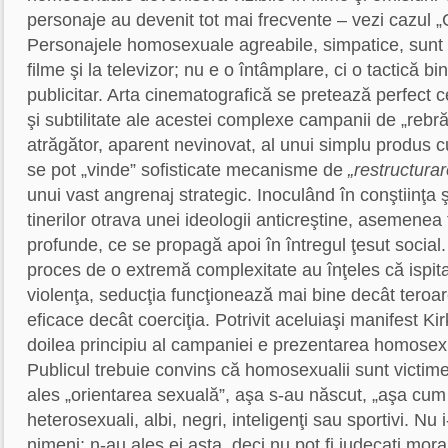
personaje au devenit tot mai frecvente – vezi cazul „C
Personajele homosexuale agreabile, simpatice, sunt
filme şi la televizor; nu e o întâmplare, ci o tactică bin
publicitar. Arta cinematografică se pretează perfect c
şi subtilitate ale acestei complexe campanii de „rebr
atrăgător, aparent nevinovat, al unui simplu produs cu
se pot „vinde” sofisticate mecanisme de
„restructurar
unui vast angrenaj strategic. Inoculând în conştiinţa 
tinerilor otrava unei ideologii anticreştine, asemenea
profunde, ce se propagă apoi în întregul ţesut social. 
proces de o extremă complexitate au înţeles că ispita
violenţa, seducţia funcţionează mai bine decât teroa
eficace decât coerciţia. Potrivit aceluiaşi manifest Kir
doilea principiu al campaniei e prezentarea homosex
Publicul trebuie convins că homosexualii sunt victime a
ales „orientarea sexuală”, aşa s-au născut, „aşa cum 
heterosexuali, albi, negri, inteligenţi sau sportivi. Nu
nimeni; n-au ales ei asta, deci nu pot fi judecaţi mora