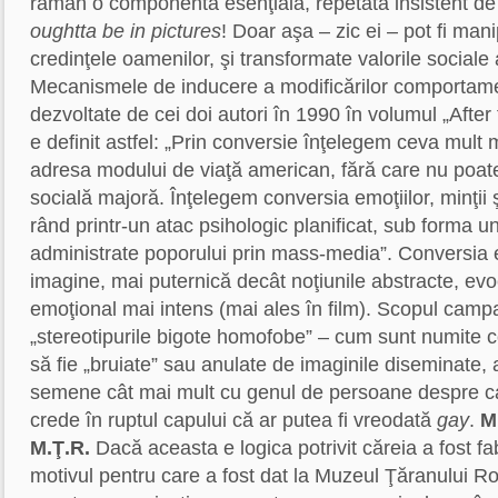
rămân o componentă esenţială, repetată insistent de 
oughtta be in pictures
! Doar aşa – zic ei – pot fi man
credinţele oamenilor, şi transformate valorile sociale 
Mecanismele de inducere a modificărilor comportame
dezvoltate de cei doi autori în 1990 în volumul „After
e definit astfel: „Prin conversie înţelegem ceva mult 
adresa modului de viaţă american, fără care nu poat
socială majoră. Înţelegem conversia emoţiilor, minţii 
rând printr-un atac psihologic planificat, sub forma 
administrate poporului prin mass-media”. Conversia e 
imagine, mai puternică decât noţiunile abstracte, e
emoţional mai intens (mai ales în film). Scopul campa
„stereotipurile bigote homofobe” – cum sunt numite co
să fie „bruiate” sau anulate de imaginile diseminate, 
semene cât mai mult cu genul de persoane despre c
crede în ruptul capului că ar putea fi vreodată
gay
.
M
M.Ţ.R.
Dacă aceasta e logica potrivit căreia a fost fab
motivul pentru care a fost dat la Muzeul Ţăranului Rom