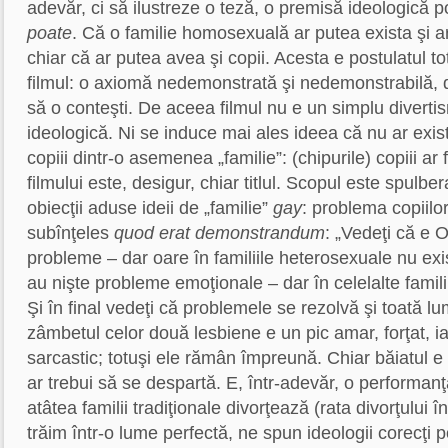
adevăr, ci să ilustreze o teză, o premisă ideologică po
poate
. Că o familie homosexuală ar putea exista şi a
chiar că ar putea avea şi copii. Acesta e postulatul to
filmul: o axiomă nedemonstrată şi nedemonstrabilă, d
să o conteşti. De aceea filmul nu e un simplu divertis
ideologică. Ni se induce mai ales ideea că nu ar exist
copiii dintr-o asemenea „familie”: (chipurile) copiii
ar f
filmului este, desigur, chiar titlul. Scopul este spulb
obiecţii aduse ideii de „familie”
gay
: problema copiilor
subînţeles
quod erat demonstrandum
: „Vedeţi că e 
probleme – dar oare în familiile heterosexuale nu exist
au nişte probleme emoţionale – dar în celelalte famil
Şi în final vedeţi că problemele se rezolvă şi toată 
zâmbetul celor două lesbiene e un pic amar, forţat, iar
sarcastic; totuşi ele rămân împreună. Chiar băiatul e
ar trebui să se despartă. E, într-adevăr, o performanţă
atâtea familii tradiţionale divorţează (rata divorţulu
trăim într-o lume perfectă, ne spun ideologii corecţi po