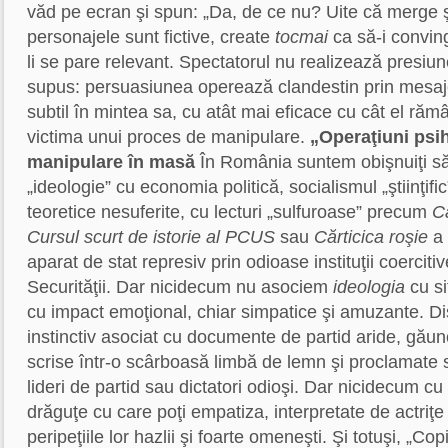
văd pe ecran şi spun: „Da, de ce nu? Uite că merge ş
personajele sunt fictive, create
tocmai
ca să-i convin
li se pare relevant. Spectatorul nu realizează presiun
supus: persuasiunea operează clandestin prin mesaje
subtil în mintea sa, cu atât mai eficace cu cât el răm
victima unui proces de manipulare.
„Operaţiuni psi
manipulare în masă
În România suntem obişnuiţi s
„ideologie” cu economia politică, socialismul „ştiinţific”
teoretice nesuferite, cu lecturi „sulfuroase” precum
Ca
Cursul scurt de istorie al PCUS
sau
Cărticica roşie
a 
aparat de stat represiv prin odioase instituţii coercit
Securităţii.
Dar nicidecum nu asociem
ideologia
cu si
cu impact emoţional, chiar simpatice şi amuzante. Di
instinctiv asociat cu documente de partid aride, găun
scrise într-o scârboasă limbă de lemn şi proclamate st
lideri de partid sau dictatori odioşi. Dar nicidecum cu
drăguţe cu care poţi empatiza, interpretate de actriţe 
peripeţiile lor hazlii şi foarte omeneşti. Şi totuşi, „Cop