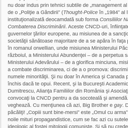
nu doar indus prin tehnici subtile de „management al 
de o „Poliţie a Gândirii” (
Thought-Police
în „1984” al 
instituţionalizată deocamdată sub forma
Consiliilor 
Combaterea Discriminării
. Aceste CNCD-uri, înfiinţat
guvernelor ţărilor europene, au misiunea de a sancţi
societăţii sănătoase majoritare de a se apăra în faţa
în romanul orwellian, unde misiunea Ministerului Păcii
războiul, a Ministerului Abundenţei – de a perpetua să
Ministerului Adevărului – de a glorifica minciuna, m
a combate discriminarea, ci de a o promova: discrimin
numele minorităţii. Şi nu doar în America şi Canada 
închis dacă te opui. Recent, şi la Bucureşti Academic
Dumitrescu, Alianţa Familiilor din România şi Asociaţ
convocaţi la CNCD pentru a da socoteală şi amendă. 
veghează. Cu menţiunea că azi, Big Brother e
gay
. 
păcăliţi! „Copiii sunt bine-mersi” este „Omul cu arma” 
noile mituri propagandistice, cum se fac azi cu sutele
ideologic al fostei mitologii comuniste. Şi să nu crede