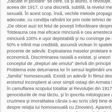
„călcate în picioare” se cere, ca şi atunci, o revoluţi
aceea din 1917, ci una discretă, subtilă, la nivelul ment
sexuală. În acest scop, însă, vechile metode propag
adecvate, cu condiţia rafinării lor prin noile tehnici 
„De obicei auzi tot felul de poveşti înfiorătoare desp
Totdeauna cea mai eficace minciună e cea amesteca
minciună 100% e uşor depistabilă şi nu convinge pe
50% e infinit mai credibilă, ascunsă viclean în spatel
procente de adevăr. Exploatarea maselor proletare er
economică. Discriminarea rasială a existat, şi uneori 
conceptul de „drepturi ale omului” derivă din principii 
Problema este deturnarea lor în sensul legitimării un
„familia” homosexuală. Există un adevăr în filmul de
eroismul inconştient al unor simpli ostaşi din Armat
în camuflarea scopului totalitar al Revoluţiei din 1917
genocidurile de mai târziu, şi în ipocrita mitologizare
cruzimea şi imoralitatea căruia s-au scris cărţi bine 
despre relaţia lui homosexuală cu Zinoviev). Aparen