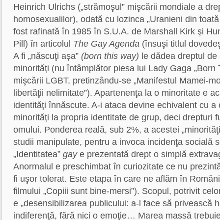
Heinrich Ulrichs („strămoşul” mişcării mondiale a drep
homosexualilor), odată cu lozinca „Uranieni din toată 
fost rafinată în 1985 în S.U.A. de Marshall Kirk şi 
Pill) în articolul
The Gay Agenda
(însuşi titlul dovede
A fi „născuţi aşa”
(born this way)
le dădea dreptul de a
minorităţi (nu întâmplător piesa lui Lady Gaga „Born
mişcării LGBT, pretinzându-se „Manifestul Mamei-mon
libertăţii nelimitate”). Apartenenţa la o minoritate e 
identităţi înnăscute. A-i ataca devine echivalent cu a
minorităţi la propria identitate de grup, deci drepturi
omului. Ponderea reală, sub 2%, a acestei „minorităţi
studii manipulate, pentru a invoca incidenţa socială s
„Identitatea”
gay
e prezentată drept o simplă extrava
Anormalul e preschimbat în curiozitate ce nu prezintă
fi uşor tolerat. Este etapa în care ne aflăm în Români
filmului „Copiii sunt bine-mersi”). Scopul, potrivit cel
e „desensibilizarea publicului: a-l face să privească
indiferenţă, fără nici o emoţie… Marea massă trebui