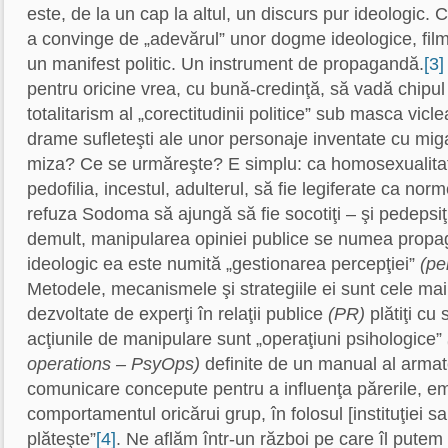
este, de la un cap la altul, un discurs pur ideologic. 
a convinge de „adevărul” unor dogme ideologice, fil
un manifest politic. Un instrument de propagandă.
[3]
pentru oricine vrea, cu bună-credinţă, să vadă chipul
totalitarism al „corectitudinii politice” sub masca vic
drame sufleteşti ale unor personaje inventate cu mig
miza? Ce se urmăreşte? E simplu: ca homosexualitat
pedofilia, incestul, adulterul, să fie legiferate ca norm
refuza Sodoma să ajungă să fie socotiţi – şi pedepsiţi
demult, manipularea opiniei publice se numea propag
ideologic ea este numită „gestionarea percepţiei”
(pe
Metodele, mecanismele şi strategiile ei sunt cele mai s
dezvoltate de experţi în relaţii publice
(PR)
plătiţi cu
acţiunile de manipulare sunt „operaţiuni psihologice”
operations – PsyOps)
definite de un manual al armat
comunicare concepute pentru a influenţa părerile, emoţ
comportamentul oricărui grup, în folosul [instituţiei s
plăteşte”
[4]
. Ne aflăm într-un război pe care îl putem