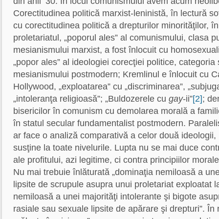
din anii ’30. În locul comunismului avem acum neoli
Corectitudinea politică marxist-leninistă, în lectură sov
cu corectitudinea politică a drepturilor minorităţilor, î
proletariatul, „poporul ales” al comunismului, clasa p
mesianismului marxist, a fost înlocuit cu homosexualii
„popor ales” al ideologiei corecţiei politice, categoria
mesianismului postmodern; Kremlinul e înlocuit cu C
Hollywood, „exploatarea” cu „discriminarea”, „subju
„intoleranţa religioasă”; „Buldozerele cu
gay
-ii”
[2]
; de
bisericilor în comunism cu demolarea morală a familie
în statul secular fundamentalist postmodern. Paralel
ar face o analiză comparativă a celor două ideologii,
susţine la toate nivelurile. Lupta nu se mai duce contra
ale profitului, azi legitime, ci contra principiilor morale
Nu mai trebuie înlăturată „dominaţia nemiloasă a unei 
lipsite de scrupule asupra unui proletariat exploatat l
nemiloasă a unei majorităţi intolerante şi bigote asup
rasiale sau sexuale lipsite de apărare şi drepturi”. Î