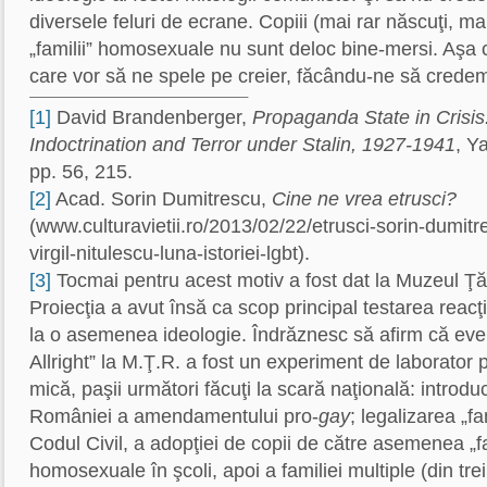
diversele feluri de ecrane. Copiii (mai rar născuţi, m
„familii” homosexuale nu sunt deloc bine-mersi. Aşa 
care vor să ne spele pe creier, făcându-ne să credem
[1]
David Brandenberger,
Propaganda State in Crisis:
Indoctrination and Terror under Stalin, 1927-1941
, Y
pp. 56, 215.
[2]
Acad. Sorin Dumitrescu,
Cine ne vrea etrusci?
(www.culturavietii.ro/2013/02/22/etrusci-sorin-dumit
virgil-nitulescu-luna-istoriei-lgbt).
[3]
Tocmai pentru acest motiv a fost dat la Muzeul Ţ
Proiecţia a avut însă ca scop principal testarea reacţi
la o asemenea ideologie. Îndrăznesc să afirm că eve
Allright”
la M.Ţ.R. a fost un experiment de laborator p
mică, paşii următori făcuţi la scară naţională: introdu
României a amendamentului pro-
gay
; legalizarea „f
Codul Civil, a adopţiei de copii de către asemenea „fam
homosexuale în şcoli, apoi a familiei multiple (din tr