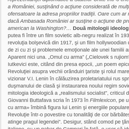
a României, susţinând o acţiune considerată de mulţi
ofensatoare la adresa propriilor tradiţii. Oare cum ar
dacă Ambasada României ar susţine o acţiune de pro
american la Washington?…
Două mitologii ideolog
putea fi între un film sovietic alb-negru realizat în 1
revoluţia bolşevică din 1917, şi un film hollywoodian
de zi cu zi şi problemele emoţionale ale unei famili
Aparent nici una. „Omul cu arma” („Cielovek s rujiom”
Iutkevici este, citând din presa epocii, „un poem epic
Revoluţiei asupra vechii orânduiri ţariste şi rolul mar
vizionar V.I. Lenin în călăuzirea proletariatului rus sp
duşmanului de clasă şi instaurarea noului regim soviet
mitologia ideologică a „realismului socialist”, criticul d
Giovanni Buttafava scria în 1973 în
Filmlexicon
, pe 
cu arma» îmbină figura lui Lenin şi energiile popula
Revoluţie într-o povestire cu tonalităţi de cor bărbăt
atinge pragul legendei”. Desigur, stând comod pe ţă