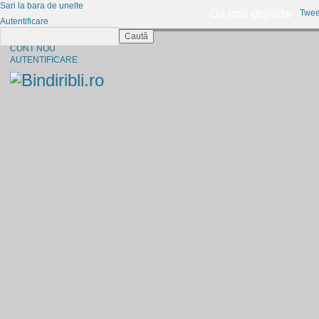
Sari la bara de unelte
Da mai departe
Twee
Autentificare
Caută
CINE SUNTEM?
CONT NOU
AUTENTIFICARE