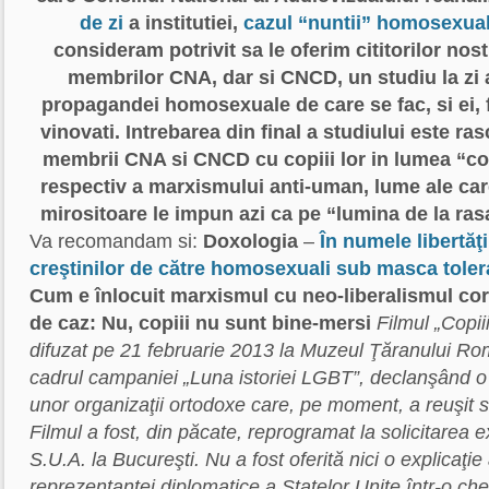
de zi
a institutiei,
cazul “nuntii” homosexuali
consideram potrivit sa le oferim cititorilor nostr
membrilor CNA, dar si CNCD, un studiu la zi 
propagandei homosexuale de care se fac, si ei, f
vinovati. Intrebarea din final a studiului este ras
membrii CNA si CNCD cu copiii lor in lumea “core
respectiv a marxismului anti-uman, lume ale care
mirositoare le impun azi ca pe “lumina de la ras
Va recomandam si:
Doxologia
–
În numele libertăţi
creştinilor de către homosexuali sub masca toleran
Cum e înlocuit marxismul cu neo-liberalismul corec
de caz: Nu, copiii nu sunt bine-mersi
Filmul „Copii
difuzat pe 21 februarie 2013 la Muzeul Ţăranului Ro
cadrul campaniei „Luna istoriei LGBT”, declanşând o 
unor organizaţii ortodoxe care, pe moment, a reuşit s
Filmul a fost, din păcate, reprogramat la solicitare
S.U.A. la Bucureşti. Nu a fost oferită nici o explicaţie 
reprezentanţei diplomatice a Statelor Unite într-o che