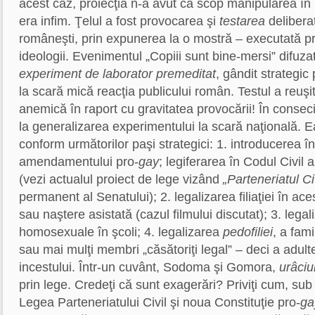
acest caz, proiecţia n-a avut ca scop manipularea în 
era infim. Ţelul a fost provocarea şi
testarea
deliberat
româneşti, prin expunerea la o mostră – executată pr
ideologii. Evenimentul „Copiii sunt bine-mersi” difuza
experiment de laborator premeditat
, gândit strategic
la scară mică reacţia publicului român. Testul a reuşit
anemică în raport cu gravitatea provocării! În consecin
la generalizarea experimentului la scară naţională. E
conform următorilor paşi strategici: 1. introducerea î
amendamentului pro-
gay
; legiferarea în Codul Civil
(vezi actualul proiect de lege vizând
„Parteneriatul Ci
permanent al Senatului); 2. legalizarea filiaţiei în aces
sau naştere asistată (cazul filmului discutat); 3. lega
homosexuale în şcoli; 4. legalizarea
pedofiliei
, a fami
sau mai mulţi membri „căsătoriţi legal” – deci a adulte
incestului. Într-un cuvânt, Sodoma şi Gomora,
urâciu
prin lege. Credeţi că sunt exagerări? Priviţi cum, sub 
Legea Parteneriatului Civil şi noua Constituţie pro-
ga