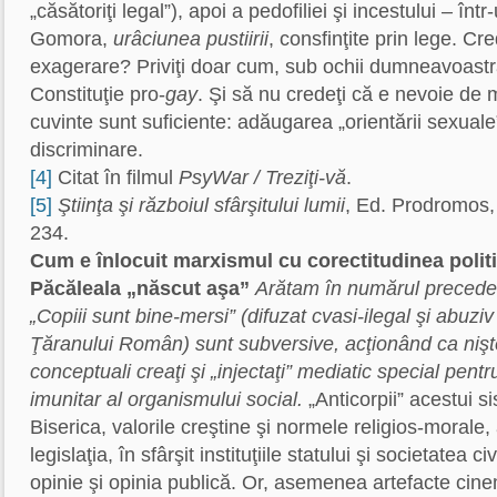
„căsătoriţi legal”), apoi a pedofiliei şi incestului – î
Gomora,
urâciunea pustiirii
, consfinţite prin lege. Cr
exagerare? Priviţi doar cum, sub ochii dumneavoastr
Constituţie pro-
gay
. Şi să nu credeţi că e nevoie de 
cuvinte sunt suficiente: adăugarea „orientării sexuale” 
discriminare.
[4]
Citat în filmul
PsyWar / Treziţi-vă
.
[5]
Ştiinţa şi războiul sfârşitului lumii
, Ed. Prodromos, 
234.
Cum e înlocuit marxismul cu corectitudinea politic
Păcăleala „născut aşa”
Arătam în numărul precede
„Copiii sunt bine-mersi” (difuzat cvasi-ilegal şi abuzi
Ţăranului Român) sunt subversive, acţionând ca nişte 
conceptuali creaţi şi „injectaţi” mediatic special pentr
imunitar al organismului social.
„Anticorpii” acestui si
Biserica, valorile creştine şi normele religios-morale,
legislaţia, în sfârşit instituţiile statului şi societatea ci
opinie şi opinia publică. Or, asemenea artefacte cin