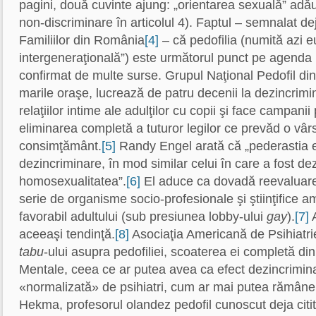
pagini, două cuvinte ajung: „orientarea sexuală” adăug
non-discriminare în articolul 4). Faptul – semnalat de
Familiilor din România
[4]
– că pedofilia (numită azi eu
intergeneraţională”) este următorul punct pe agenda
confirmat de multe surse. Grupul Naţional Pedofil din 
marile oraşe, lucrează de patru decenii la dezincrim
relaţiilor intime ale adulţilor cu copii şi face campanii
eliminarea completă a tuturor legilor ce prevăd o vâ
consimţământ.
[5]
Randy Engel arată că „pederastia e
dezincriminare, în mod similar celui în care a fost de
homosexualitatea”.
[6]
El aduce ca dovadă reevaluar
serie de organisme socio-profesionale şi ştiinţifice a
favorabil adultului (sub presiunea lobby-ului
gay
).
[7]
A
aceeaşi tendinţă.
[8]
Asociaţia Americană de Psihiatri
tabu
-ului asupra pedofiliei, scoaterea ei completă di
Mentale, ceea ce ar putea avea ca efect dezincrimin
«normalizată» de psihiatri, cum ar mai putea rămâne 
Hekma, profesorul olandez pedofil cunoscut deja citit