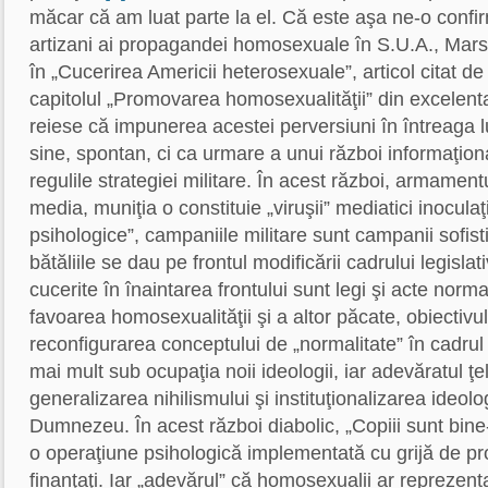
măcar că am luat parte la el. Că este aşa ne-o confirm
artizani ai propagandei homosexuale în S.U.A., Marsha
în „Cucerirea Americii heterosexuale”, articol citat de
capitolul „Promovarea homosexualităţii” din excelent
reiese că impunerea acestei perversiuni în întreaga 
sine, spontan, ci ca urmare a unui război informaţion
regulile strategiei militare. În acest război, armament
media, muniţia o constituie „viruşii” mediatici inoculaţ
psihologice”, campaniile militare sunt campanii sofis
bătăliile se dau pe frontul modificării cadrului legislat
cucerite în înaintarea frontului sunt legi şi acte norm
favoarea homosexualităţii şi a altor păcate, obiectivul
reconfigurarea conceptului de „normalitate” în cadrul s
mai mult sub ocupaţia noii ideologii, iar adevăratul ţe
generalizarea nihilismului şi instituţionalizarea ideolog
Dumnezeu. În acest război diabolic, „Copiii sunt bine
o operaţiune psihologică implementată cu grijă de profe
finanţaţi. Iar „adevărul” că homosexualii ar reprezent