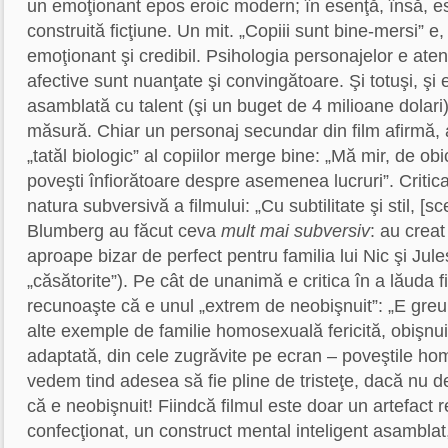
un emoţionant epos eroic modern; în esenţă, însă, e
construită ficţiune. Un mit. „Copiii sunt bine-mersi” e, 
emoţionant şi credibil. Psihologia personajelor e atent
afective sunt nuanţate şi convingătoare. Şi totuşi, şi e
asamblată cu talent (şi un buget de 4 milioane dolari)
măsură. Chiar un personaj secundar din film afirmă, 
„tatăl biologic” al copiilor merge bine: „Mă mir, de obic
poveşti înfiorătoare despre asemenea lucruri”. Critic
natura subversivă a filmului: „Cu subtilitate şi stil, [s
Blumberg au făcut ceva
mult mai subversiv
: au creat
aproape bizar de perfect pentru familia lui Nic şi Jul
„căsătorite”). Pe cât de unanimă e critica în a lăuda fi
recunoaşte că e unul „extrem de neobişnuit”: „E gre
alte exemple de familie homosexuală fericită, obişnu
adaptată, din cele zugrăvite pe ecran – poveştile ho
vedem tind adesea să fie pline de tristeţe, dacă nu d
că e neobişnuit! Fiindcă filmul este doar un artefact r
confecţionat, un construct mental inteligent asamblat