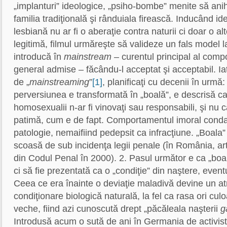
„implanturi” ideologice, „psiho-bombe” menite să anih
familia tradiţională şi rânduiala firească. Inducând id
lesbiană nu ar fi o aberaţie contra naturii ci doar o al
legitimă, filmul urmăreşte să valideze un fals model la 
introducă în
mainstream
– curentul principal al com
general admise – făcându-l acceptat şi acceptabil. Iat
de „
mainstreaming
”
[1]
, planificaţi cu decenii în urmă:
perversiunea e transformată în „boală”, e descrisă ca
homosexualii n-ar fi vinovaţi sau responsabili, şi nu 
patimă, cum e de fapt. Comportamentul imoral cond
patologie, nemaifiind pedepsit ca infracţiune. „Boala”
scoasă de sub incidenţa legii penale (în România, art
din Codul Penal în 2000). 2. Pasul următor e ca „boal
ci să fie prezentată ca o „condiţie” din naştere, event
Ceea ce era înainte o deviaţie maladivă devine un atr
condiţionare biologică naturală, la fel ca rasa ori culo
veche, fiind azi cunoscută drept „păcăleala naşterii
g
Introdusă acum o sută de ani în Germania de activistul