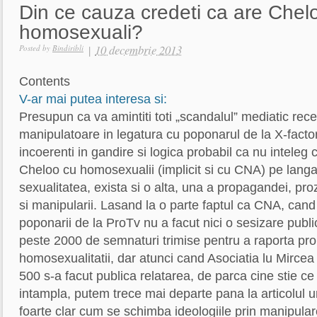
Din ce cauza credeti ca are Chel
homosexuali?
|
10 decembrie 2013
Posted by
Bindiribli
Contents
V-ar mai putea interesa si:
Presupun ca va amintiti toti „scandalul” mediatic recen
manipulatoare in legatura cu poponarul de la X-factor
incoerenti in gandire si logica probabil ca nu inteleg
Cheloo cu homosexualii (implicit si cu CNA) pe lang
sexualitatea, exista si o alta, una a propagandei, pro
si manipularii. Lasand la o parte faptul ca CNA, cand
poponarii de la ProTv nu a facut nici o sesizare public
peste 2000 de semnaturi trimise pentru a raporta p
homosexualitatii, dar atunci cand Asociatia lu Mircea
500 s-a facut publica relatarea, de parca cine stie ce
intampla, putem trece mai departe pana la articolul u
foarte clar cum se schimba ideologiile prin manipul