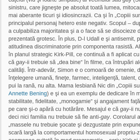
sinistru, care jigneşte pe absolut toată lumea, mitoca
mai aberante ticuri şi idiosincrazii. Ca şi în „Copiii su
principalul personaj hetero este negativ. Scopul – după
a culpabiliza majoritatea şi a o face să se disocieze d
prezentată grotesc. În plus, D-l Udall e şi antisemit,
atitudinea discriminatorie prin componenta rasistă. Alt
în planul strategic Kirk-Pill, ce continuă a fi aplicat c
că
gay
-ii trebuie să „dea bine” în filme, ca întrupări
calităţi. Într-adevăr, Simon e o comoară de omenie, de
înţelegere umană, fineţe, farmec, inteligenţă, talent, 
pui la rană, nu alta. Mama lesbiană Nic din „Copiii su
Annette Bening
) e şi ea un exemplu de dedicare în 
stabilitate, fidelitate, „monogamie” şi angajament faţă
pe care şi-o apără cu hotărâre. Mesajul e că
gay
-ii n
deci nici familia nu trebuie să fie anti-
gay
. Corolarul 
„massele nu trebuie şocate şi dezgustate prin expu
scară largă la comportamentul homosexual propriu-zi