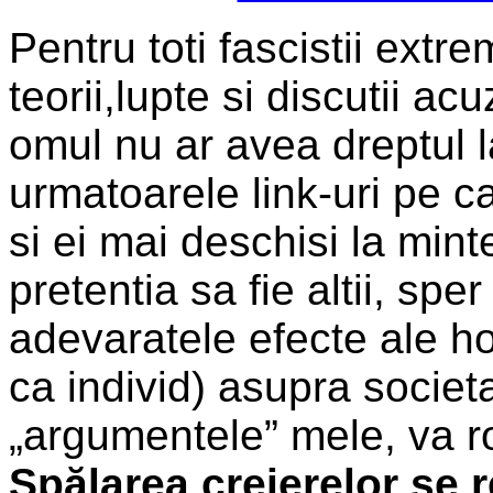
Pentru toti fascistii extr
teorii,lupte si discutii 
omul nu ar avea dreptul l
urmatoarele link-uri pe ca
si ei mai deschisi la mi
pretentia sa fie altii, sp
adevaratele efecte ale h
ca individ) asupra societa
„argumentele” mele, va ro
Spălarea creierelor se 