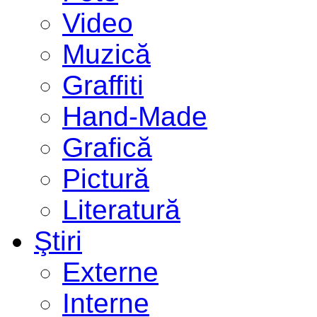
Video
Muzică
Graffiti
Hand-Made
Grafică
Pictură
Literatură
Ştiri
Externe
Interne