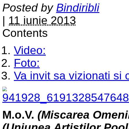
Posted by
Bindiribli
|
11 iunie 2013
Contents
Video:
Foto:
Va invit sa vizionati si
M.o.V.
(Miscarea Omenil
(Uniunea Artistilor Pool