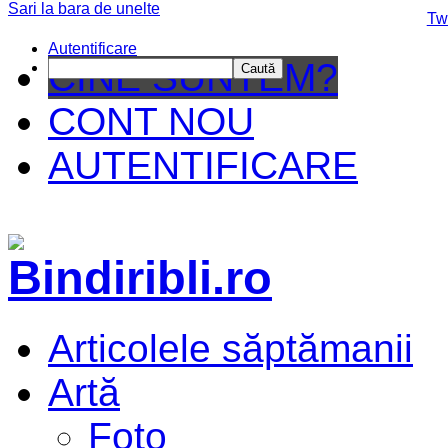
Sari la bara de unelte
Da mai departe
Tw
Autentificare
CINE SUNTEM?
Caută
CONT NOU
AUTENTIFICARE
Articolele săptămanii
Artă
Foto