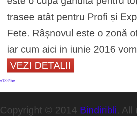
este o cupă gândită pentru to
trasee atât pentru Profi și Exp
Fete. Râșnovul este o zonă o
iar cum aici in iunie 2016 vom
VEZI DETALII
«
1
2
3
4
5
»
Copyright © 2014
Bindiribli
. All