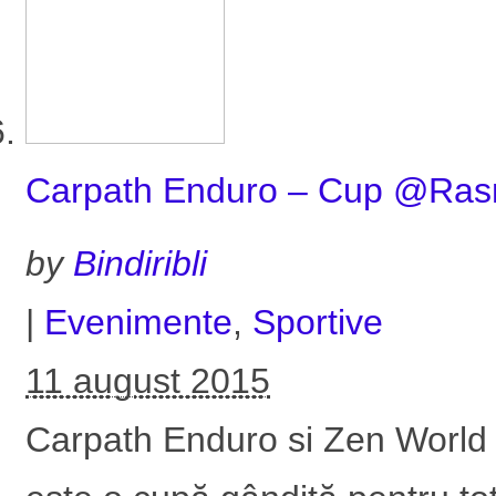
Carpath Enduro – Cup @Ras
by
Bindiribli
|
Evenimente
,
Sportive
11 august 2015
Carpath Enduro si Zen World