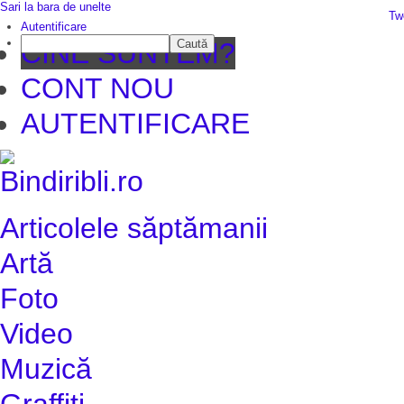
Sari la bara de unelte
Da mai departe
Tw
Autentificare
Caută
CINE SUNTEM?
CONT NOU
AUTENTIFICARE
Articolele săptămanii
Artă
Foto
Video
Muzică
Graffiti