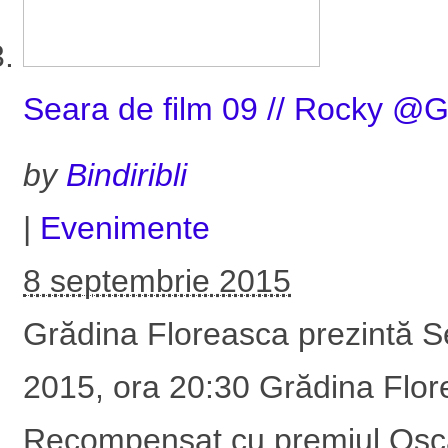
Seara de film 09 // Rocky @G
by
Bindiribli
|
Evenimente
8 septembrie 2015
Grădina Floreasca prezintă S
2015, ora 20:30 Grădina Flor
Recompensat cu premiul Oscar