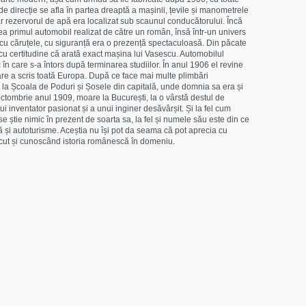
de direcție se afla în partea dreaptă a mașinii, țevile și manometrele
r rezervorul de apă era localizat sub scaunul conducătorului. Încă
ea primul automobil realizat de către un român, însă într-un univers
 cu căruțele, cu siguranță era o prezență spectaculoasă. Din păcate
u certitudine că arată exact mașina lui Vasescu. Automobilul
oc în care s-a întors după terminarea studiilor. În anul 1906 el revine
are a scris toată Europa. După ce face mai multe plimbări
la Școala de Poduri și Șosele din capitală, unde domnia sa era și
octombrie anul 1909, moare la București, la o vârstă destul de
 inventator pasionat și a unui inginer desăvârșit. Și la fel cum
se știe nimic în prezent de soarta sa, la fel și numele său este din ce
ă și autoturisme. Aceștia nu își pot da seama că pot aprecia cu
ecut și cunoscând istoria românescă în domeniu.