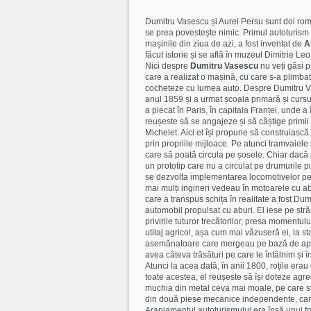
Dumitru Vasescu și Aurel Persu sunt doi rom
se prea povestește nimic. Primul autoturism 
mașinile din ziua de azi, a fost inventat de
A
făcut istorie și se află în muzeul Dimitrie Le
Nici despre
Dumitru Vasescu
nu veți găsi p
care a realizat o mașină, cu care s-a plimbat
cocheteze cu lumea auto. Despre Dumitru Vas
anul 1859 și a urmat școala primară și cursur
a plecat în Paris, în capitala Franței, unde a
reușeste să se angajeze și să câștige primii
Michelet. Aici el își propune să construiasc
prin propriile mijloace. Pe atunci tramvaiele
care să poată circula pe șosele. Chiar dacă 
un prototip care nu a circulat pe drumurile 
se dezvolta implementarea locomotivelor pe abur
mai mulți ingineri vedeau în motoarele cu abur
care a transpus schița în realitate a fost D
automobil propulsat cu aburi. El iese pe stră
privirile tuturor trecătorilor, presa momentului
utilaj agricol, așa cum mai văzuseră ei, la 
asemănatoare care mergeau pe bază de apă s
avea câteva trăsături pe care le întâlnim și 
Atunci la acea dată, în anii 1800, roțile er
toate acestea, el reușeste să își doteze agre
muchia din metal ceva mai moale, pe care s
din două piese mecanice independente, care ac
Aranjamentul autoturismului era însă unul f