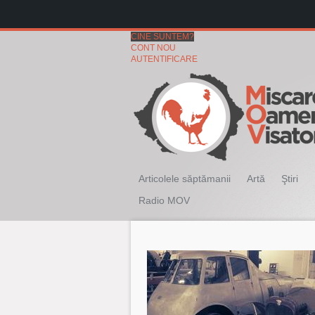
CINE SUNTEM?
CONT NOU
AUTENTIFICARE
Articolele săptămanii
Artă
Ştiri
Radio MOV