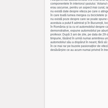
componentele în interiorul șasiului. Volanul 
erau ascunse, pentru un aspect mai curat, ia
nu există date despre viteza pe care o ating
în care toată lumea mergea cu bicicletele și
nu există poze despre care se poate spune c
acestuia a putut fi admirat și în București, l
în România și ia cu el automobilul despre c
demonstrative, expune automobilul pe aburi 
profesor. După 3 ani de zile, pe data de 29 
timpurie, lăsând în urmă numai amintirea unui
automobilul său a dispărut în neant, fără să 
în ce mai rar pe buzele pasionaților de vitez
desăvârșire ce au acum numai privind în tr