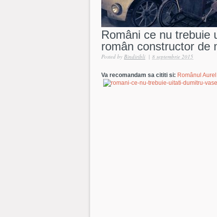
Români ce nu trebuie u
român constructor de 
Posted by
Bindiribli
|
8 septembrie 2015
Va recomandam sa cititi si:
Românul Aurel 