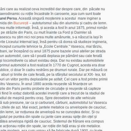
âni care au realizat ceva incredibil dar despre care, din păcate nu
aerodinamic cu roțile încastrate în caroserie, așa cum sunt toate
urel Persu
. Această singură moștenire a acestui mare inginer a
onida din
București
– autoturismul său din aluminiu și cadru de lemn.
rea multe informații. Însă, și acesta a fost în anul 1875, primul român
 pe străzile din Paris, cu mult înainte ca Ford și Daimler să
escu nu știm nici noi prea multe amănunte, s-a născut la Iași în
ile Liceului Internat Iași, însă pentru că dorea să studieze ingineria,
 început cursurile tehnice la „Ecole Centrale.” Vasescu, mai târziu,
 bani, iar începând cu anul 1875 pune bazele unui atelier pe strada
ă un automobil, care să-l poată deplasa pe pământ sau cale ferată
 și locomotivele cu aburi existau deja. Dar nu existau automobilele
primul automobil a fost realizat în 1770 de Cugnot, acesta era doar
publice, ci doar în cadru restrâns pe drumuri rurale. Dar pe măsură ce
i și liniile de cale ferată, pe la sfârșitul secolului al XIX- lea, tot
i un viitor pentru deplasările pe asfalt. Cel care a fost printre primii
umitru Vasescu. În anul 1880 acesta reușeste să finanțeze un
zile din Paris pentru probele de circulație și reușeste să capteze
 fiind în extaz datorită acestei invenții care a trecut de la stadiul de
stadiul de mașină pentru oraș. Spre deosebire de alte vehicule
ub presiune, iar ca și carburant, cărbuni, automobilul lui Vasescu
în zilele de azi. Mai exact, jantele metalice cu anvelopele de cauciuc.
au din lemn, iar noțiunea de anvelopă nu se cunoștea deloc. Și cu
gatul pe puntea din spate cu jante care aveau spițe din oțel și
tătea anvelopa rigidă de cauciuc. Sistemul de frânare era compus
ționau roțile din spate, iar roțile din față erau și ele metalice.
oarte modern, așa cum urmau să fie fabricate după 1900, cu toate