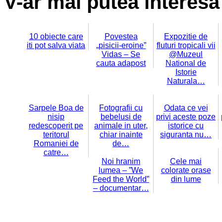
V-ar mai putea interesa 
10 obiecte care
Povestea
Expozitie de
iti pot salva viata
„pisicii-eroine”
fluturi tropicali vii
Vidas – Se
@Muzeul
cauta adapost
National de
Istorie
Naturala…
Sarpele Boa de
Fotografii cu
Odata ce vei
nisip
bebelusi de
privi aceste poze
redescoperit pe
animale in uter,
istorice cu
teritorul
chiar inainte
siguranta nu…
Romaniei de
de…
catre…
Noi hranim
Cele mai
lumea – ”We
colorate orase
Feed the World”
din lume
– documentar…