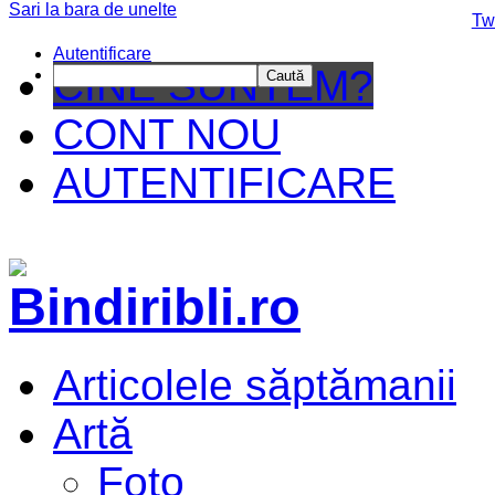
Sari la bara de unelte
Da mai departe
Tw
Autentificare
CINE SUNTEM?
Caută
CONT NOU
AUTENTIFICARE
Articolele săptămanii
Artă
Foto