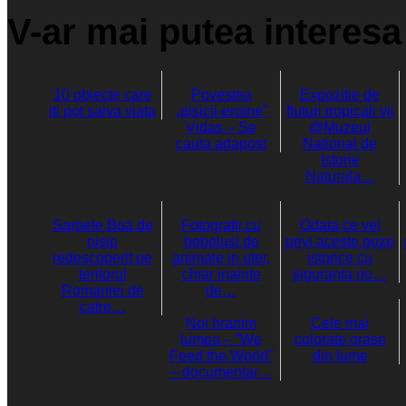
V-ar mai putea interesa 
10 obiecte care
Povestea
Expozitie de
iti pot salva viata
„pisicii-eroine”
fluturi tropicali vii
Vidas – Se
@Muzeul
cauta adapost
National de
Istorie
Naturala…
Sarpele Boa de
Fotografii cu
Odata ce vei
nisip
bebelusi de
privi aceste poze
redescoperit pe
animale in uter,
istorice cu
teritorul
chiar inainte
siguranta nu…
Romaniei de
de…
catre…
Noi hranim
Cele mai
lumea – ”We
colorate orase
Feed the World”
din lume
– documentar…