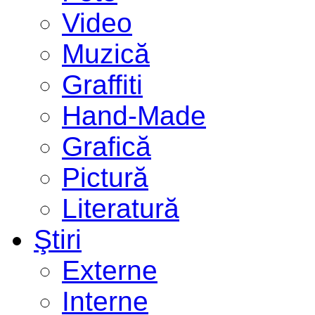
Video
Muzică
Graffiti
Hand-Made
Grafică
Pictură
Literatură
Ştiri
Externe
Interne