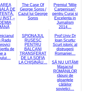
CAREA
The Case Of
Premiul “Mile
NALĂ DE
George Soros /
Carpenisan”
TENŢĂ.
Cazul lui George
pentru Curaj si
 INST –
Soros
Excelenta in
DEMIA
Jurnalism
MÂNĂ
2014…
icianul
SPIONAJUL
Prof Univ Dr
u Radu
RUSESC
Ioan Scurtu:
rovici
PENTRU
Scurt istoric al
jertfa de
BALCANI
distrugerii
ne a
TRANSFERAT
Romaniei…
gului…
DE LA SOFIA
LA CHIŞINĂU…
SĂ NU UITĂM!
Masacrul
ROMÂNILOR
răpuși de
gloanțele
călăilor
sovietici…