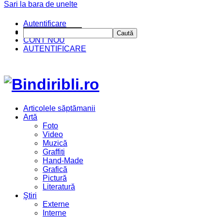
Sari la bara de unelte
Autentificare
CINE SUNTEM?
Caută
CONT NOU
AUTENTIFICARE
Articolele săptămanii
Artă
Foto
Video
Muzică
Graffiti
Hand-Made
Grafică
Pictură
Literatură
Ştiri
Externe
Interne