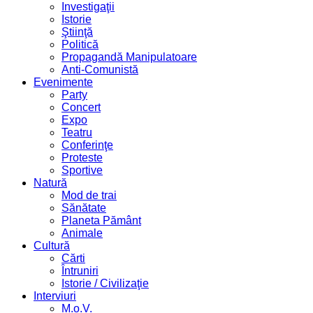
Investigaţii
Istorie
Ştiinţă
Politică
Propagandă Manipulatoare
Anti-Comunistă
Evenimente
Party
Concert
Expo
Teatru
Conferinţe
Proteste
Sportive
Natură
Mod de trai
Sănătate
Planeta Pământ
Animale
Cultură
Cărti
Întruniri
Istorie / Civilizaţie
Interviuri
M.o.V.