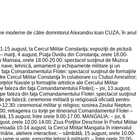
omâne moderne de către domnitorul Alexandru Ioan CUZA, în anul
5 august, la Cercul Militar Constanţa: expoziţii de pictură
– marţi, 4 august, Piaţa Ovidiu din Constanţa, orele 18.00-
in Mamaia, orele 18.00-20.00: spectacol susţinut de Muzica
de nave, tehnică, armament şi echipamente militare şi un
in faţa Comandamentului Flotei: spectacol susţinut de formaţiile
tre Cercul Militar Constanţa în colaborare cu Clubul Amiralilor;
elor Navale şi formaţiile artistice ale Cercului Militar
e faleza din faţa Comandamentului Flotei); – joi, 13 august,
00, pe faleza din faţa Comandamentului Flotei: spectacol susţinut
e pe faleză: ceremonie militară şi religioasă oficiată pentru
-12.30: ceremonial militar şi religios; sosirea Zeului Neptun;
.00, retragerea cu torţe pe itinerariul Comandamentul Flotei –
tă, 15 august, între orele 9.00-17.00. MANGALIA: – joi, 6
ust, orele 10.00-14.00: Ziua Porţilor Deschise în Portul Militar
ioada 10-14 august, la Cercul Militar Mangalia în intervalul
rinărie, ateliere interactive; – sâmbătă, 15 august, orele 10.00-
 rame şi vele, expoziţie tehnică militară); – între orele 20.00-