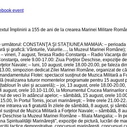
ebook event
textul împlinirii a 155 de ani de la crearea Marinei Militare R
 este următorul: CONSTANŢA ŞI STAŢIUNEA MAMAIA: – perioada 1-1
ură şi grafică: Vânturile, Valurile…, la Muzeul Marinei Române); 
e; – vineri, 7 august, Terasa Radio Constanţa – Radio Vacanţa d
 Constanţa, orele 9.00-17.00: Ziua Porţilor Deschise, expoziţie 
orţelor Navale; – luni, 10 august, orele 18.00-20.00, pe faleza d
ra 13.00, simpozion dedicat Zilei Marinei Române, organizat de că
andamentului Flotei: spectacol susţinut de Muzica Militară a Forţ
ală (realizarea tuturor momentelor programate pentru 15 august p
 (tablouri în ulei şi acuarelă); – joi, 13 august, orele 18.00-20.
, 14 august, orele 10.10-11.00, la Monumentul Crucea Marinarilor d
mnul de veci în adâncul apelor; – sâmbătă, 15 august, orele 10.00
5.00, în Portul Tomis, jocuri marinăreşti; – între orele 21.00-22
intrarea va fi gratuită în zilele de sâmbătă, 8 august, şi sâmbă
 susţinut de Muzica Militară a Forţelor Navale; – sâmbătă, 8 aug
r Deschise la Muzeul Marinei Române – filiala Mangalia; – în per
a Spiritualităţii Marinăreşti”, expoziţie de pictură, lucrări de ma
rciţii tactice demonstrative, concursuri marinăreşti, concursuri cu