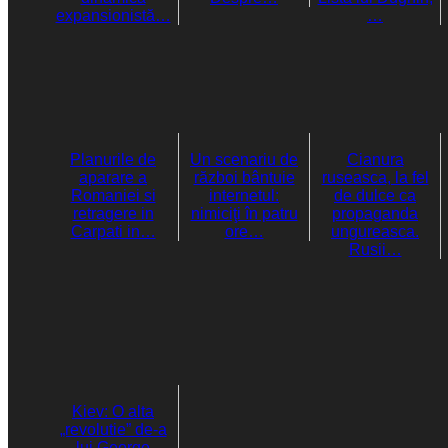
expansionistă…
…
Planurile de
Un scenariu de
Cianura
aparare a
război bântuie
ruseasca, la fel
Romaniei si
internetul:
de dulce ca
retragere in
nimiciţi în patru
propaganda
Carpati in…
ore…
ungureasca.
Rusii…
Kiev: O alta
„revolutie” de-a
lui George