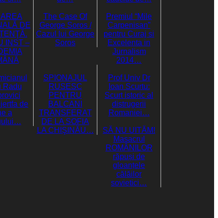
CAREA
The Case Of
Premiul “Mile
NALĂ DE
George Soros /
Carpenisan”
TENŢĂ.
Cazul lui George
pentru Curaj si
 INST –
Soros
Excelenta in
DEMIA
Jurnalism
MÂNĂ
2014…
icianul
SPIONAJUL
Prof Univ Dr
u Radu
RUSESC
Ioan Scurtu:
rovici
PENTRU
Scurt istoric al
jertfa de
BALCANI
distrugerii
ne a
TRANSFERAT
Romaniei…
gului…
DE LA SOFIA
LA CHIŞINĂU…
SĂ NU UITĂM!
Masacrul
ROMÂNILOR
răpuși de
gloanțele
călăilor
sovietici…