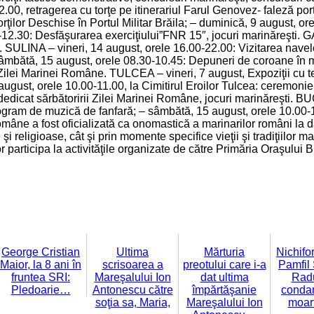
22.00, retragerea cu torţe pe itinerariul Farul Genovez- faleză po
lor Deschise în Portul Militar Brăila; – duminică, 9 august, ore
12.30: Desfăşurarea exerciţiului”FNR 15″, jocuri marinăreşti. 
 SULINA – vineri, 14 august, orele 16.00-22.00: Vizitarea navelor 
sâmbătă, 15 august, orele 08.30-10.45: Depuneri de coroane în m
Zilei Marinei Române. TULCEA – vineri, 7 august, Expoziţii cu te
 august, orele 10.00-11.00, la Cimitirul Eroilor Tulcea: ceremon
edicat sărbătoririi Zilei Marinei Române, jocuri marinăreşti. B
ram de muzică de fanfară; – sâmbătă, 15 august, orele 10.00-13.3
omâne a fost oficializată ca onomastică a marinarilor români la 
şi religioase, cât şi prin momente specifice vieţii şi tradiţiilor m
vor participa la activităţile organizate de către Primăria Oraşului
George Cristian
Ultima
Mărturia
Nichifor
Maior, la 8 ani în
scrisoarea a
preotului care i-a
Pamfil 
fruntea SRI:
Mareşalului Ion
dat ultima
Radu
Pledoarie…
Antonescu către
împărtăşanie
condam
soţia sa, Maria,
Mareşalului Ion
moar