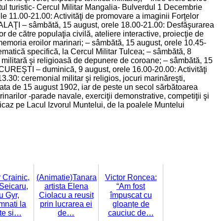
rtul turistic- Cercul Militar Mangalia- Bulverdul 1 Decembrie
le 11.00-21.00: Activităţi de promovare a imaginii Forţelor
GALAŢI – sâmbătă, 15 august, orele 18.00-21.00: Desfăşurarea
de către populaţia civilă, ateliere interactive, proiecţie de
emoria eroilor marinari; – sâmbătă, 15 august, orele 10.45-
matică specifică, la Cercul Militar Tulcea; – sâmbătă, 8
ie militară şi religioasă de depunere de coroane; – sâmbătă, 15
UCUREŞTI – duminică, 9 august, orele 16.00-20.00: Activităţi
0: ceremonial militar şi religios, jocuri marinăreşti,
data de 15 august 1902, iar de peste un secol sărbătoarea
arinarilor -parade navale, exerciţii demonstrative, competiţii şi
 Bicaz pe Lacul Izvorul Muntelui, de la poalele Muntelui
 Crainic,
(Animatie)Tanara
Victor Roncea:
Seicaru,
artista Elena
“Am fost
 Gyr,
Ciolacu a reusit
împușcat cu
nati la
prin lucrarea ei
gloanțe de
te si…
de…
cauciuc de…