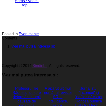
Soros? Vedeti
top…
Posted in
Evenimente
Contents
V-ar mai putea interesa si:
Copyright © 2014
Bindiribli
. All rights reserved.
V-ar mai putea interesa si:
Profesorul Ilie
A apărut ultimul
Jurnalistul
Bădescu, despre
număr al revistei
“incomod” şi
deformările lumii
SRI –
“nefilorus” Victor
cauzate de
Intelligence.
Roncea publică
dinamica
Despre…
Lista lui Dughin,