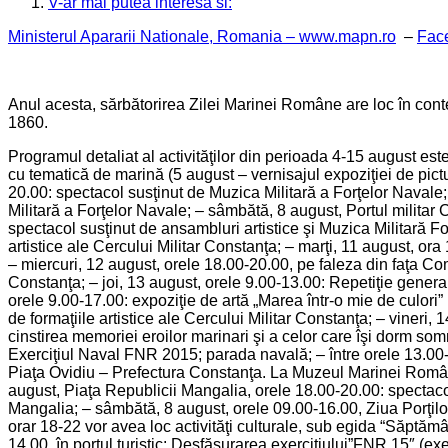
V-ar mai putea interesa si:
Ministerul Apararii Nationale, Romania – www.mapn.ro
–
Fac
Anul acesta, sărbătorirea Zilei Marinei Române are loc în con
1860.
Programul detaliat al activităţilor din perioada 4-15 august
cu tematică de marină (5 august – vernisajul expoziţiei de pict
20.00: spectacol susţinut de Muzica Militară a Forţelor Naval
Militară a Forţelor Navale; – sâmbătă, 8 august, Portul militar
spectacol susţinut de ansambluri artistice şi Muzica Militară F
artistice ale Cercului Militar Constanţa; – marţi, 11 august, o
– miercuri, 12 august, orele 18.00-20.00, pe faleza din faţa Com
Constanţa; – joi, 13 august, orele 9.00-13.00: Repetiţie gener
orele 9.00-17.00: expoziţie de artă „Marea într-o mie de culori”
de formaţiile artistice ale Cercului Militar Constanţa; – vineri
cinstirea memoriei eroilor marinari şi a celor care îşi dorm so
Exerciţiul Naval FNR 2015; parada navală; – între orele 13.00-1
Piaţa Ovidiu – Prefectura Constanţa. La Muzeul Marinei Române 
august, Piaţa Republicii Mangalia, orele 18.00-20.00: spectacol
Mangalia; – sâmbătă, 8 august, orele 09.00-16.00, Ziua Porţilo
orar 18-22 vor avea loc activităţi culturale, sub egida “Săptămân
14.00, în portul turistic: Desfăşurarea exerciţiului”FNR 15″ (exe