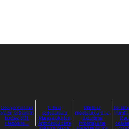
George Cristian
Ultima
Mărturia
Nichifor
Maior, la 8 ani în
scrisoarea a
preotului care i-a
Pamfil 
fruntea SRI:
Mareşalului Ion
dat ultima
Radu
Pledoarie…
Antonescu către
împărtăşanie
condam
soţia sa, Maria,
Mareşalului Ion
moar