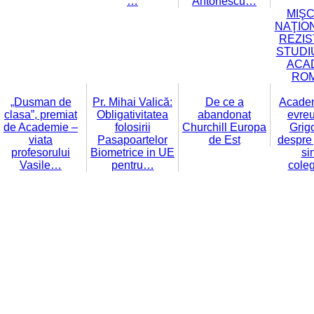
…
Antonescu…
MIŞ
NAŢIO
REZIS
STUDIU
ACA
RO
„Dusman de
Pr. Mihai Valică:
De ce a
Academ
clasa”, premiat
Obligativitatea
abandonat
evre
de Academie –
folosirii
Churchill Europa
Grigo
viata
Pasapoartelor
de Est
despre 
profesorului
Biometrice in UE
si
Vasile…
pentru…
cole