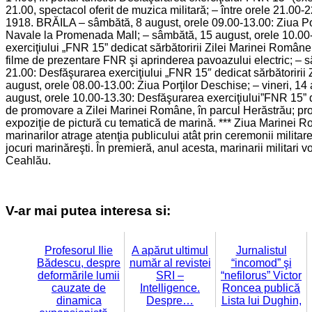
21.00, spectacol oferit de muzica militară; – între orele 21.00-
1918. BRĂILA – sâmbătă, 8 august, orele 09.00-13.00: Ziua Porţi
Navale la Promenada Mall; – sâmbătă, 15 august, orele 10.00-
exerciţiului „FNR 15” dedicat sărbătoririi Zilei Marinei Române.
filme de prezentare FNR şi aprinderea pavoazului electric; – 
21.00: Desfăşurarea exerciţiului „FNR 15″ dedicat sărbătoririi 
august, orele 08.00-13.00: Ziua Porţilor Deschise; – vineri, 14
august, orele 10.00-13.30: Desfăşurarea exerciţiului”FNR 15” d
de promovare a Zilei Marinei Române, în parcul Herăstrău; prog
expoziţie de pictură cu tematică de marină. *** Ziua Marinei R
marinarilor atrage atenţia publicului atât prin ceremonii militare 
jocuri marinăreşti. În premieră, anul acesta, marinarii militari 
Ceahlău.
V-ar mai putea interesa si:
Profesorul Ilie
A apărut ultimul
Jurnalistul
Bădescu, despre
număr al revistei
“incomod” şi
deformările lumii
SRI –
“nefilorus” Victor
cauzate de
Intelligence.
Roncea publică
dinamica
Despre…
Lista lui Dughin,