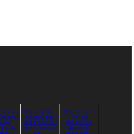
 Crainic,
(Animatie)Tanara
Victor Roncea:
Seicaru,
artista Elena
“Am fost
 Gyr,
Ciolacu a reusit
împușcat cu
nati la
prin lucrarea ei
gloanțe de
te si…
de…
cauciuc de…