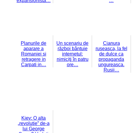
expansionistă…
…
Planurile de
Un scenariu de
Cianura
aparare a
război bântuie
ruseasca, la fel
Romaniei si
internetul:
de dulce ca
retragere in
nimiciţi în patru
propaganda
Carpati in…
ore…
ungureasca.
Rusii…
Kiev: O alta
„revolutie” de-a
lui George