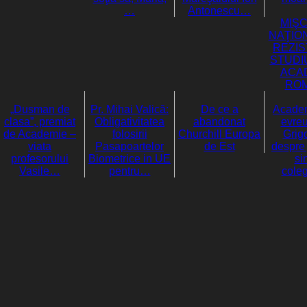
…
Antonescu…
MIŞ
NAŢIO
REZIS
STUDIU
ACA
RO
„Dusman de
Pr. Mihai Valică:
De ce a
Academ
clasa”, premiat
Obligativitatea
abandonat
evre
de Academie –
folosirii
Churchill Europa
Grigo
viata
Pasapoartelor
de Est
despre 
profesorului
Biometrice in UE
si
Vasile…
pentru…
cole