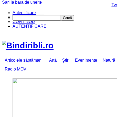
Sari la bara de unelte
Da mai departe
Tw
Autentificare
CINE SUNTEM?
Caută
CONT NOU
AUTENTIFICARE
Articolele săptămanii
Artă
Ştiri
Evenimente
Natură
Radio MOV