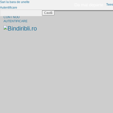
Sari la bara de unelte
Da mai departe
Twee
Autentificare
Caută
CINE SUNTEM?
CONT NOU
AUTENTIFICARE