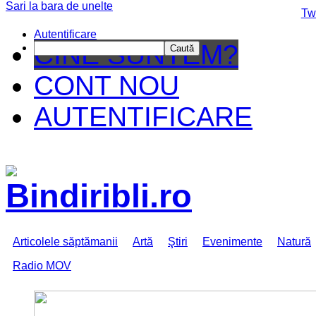
Sari la bara de unelte
Da mai departe
Tw
Autentificare
CINE SUNTEM?
Caută
CONT NOU
AUTENTIFICARE
Articolele săptămanii
Artă
Ştiri
Evenimente
Natură
Radio MOV