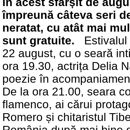
în acest sfârșit de aug
împreună câteva seri d
neratat, cu
atât mai mul
sunt gratuite.
Estivalul 
22 august, cu o seară int
ora 19.30, actrița Delia N
poezie în acompaniamentu
De la ora 21.00, seara c
flamenco, ai cărui protag
Romero și chitaristul Tib
România după mai bine de