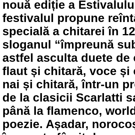
nouă ediție a Estivalulu
festivalul propune reînt
specială a chitarei în 12
sloganul “
î
mpreună sub 
astfel asculta duete de 
flaut și chitară, voce și
nai și chitară, într-un 
de la clasicii Scarlatt
până la flamenco, world
poezie. Așadar, norocoș