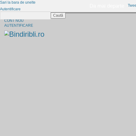
Sari la bara de unelte
Da mai departe
Twee
Autentificare
Caută
CINE SUNTEM?
CONT NOU
AUTENTIFICARE