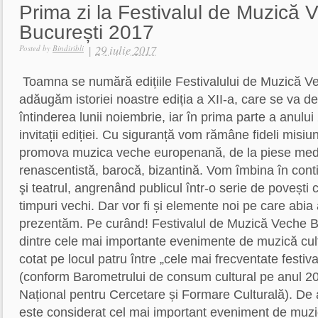
Prima zi la Festivalul de Muzică 
București 2017
|
29 iulie 2017
Posted by
Bindiribli
Toamna se numără edițiile Festivalului de Muzică Ve
adăugăm istoriei noastre ediția a XII-a, care se va d
întinderea lunii noiembrie, iar în prima parte a anul
invitații ediției. Cu siguranță vom rămâne fideli misiu
promova muzica veche europenană, de la piese med
renascentistă, barocă, bizantină. Vom îmbina în cont
şi teatrul, angrenând publicul într-o serie de povești 
timpuri vechi. Dar vor fi și elemente noi pe care abia
prezentăm. Pe curând! Festivalul de Muzică Veche B
dintre cele mai importante evenimente de muzică cul
cotat pe locul patru între „cele mai frecventate festiva
(conform Barometrului de consum cultural pe anul 2014
Național pentru Cercetare și Formare Culturală). De
este considerat cel mai important eveniment de muz