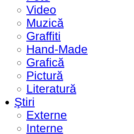
Video
Muzică
Graffiti
Hand-Made
Grafică
Pictură
Literatură
Ştiri
Externe
Interne