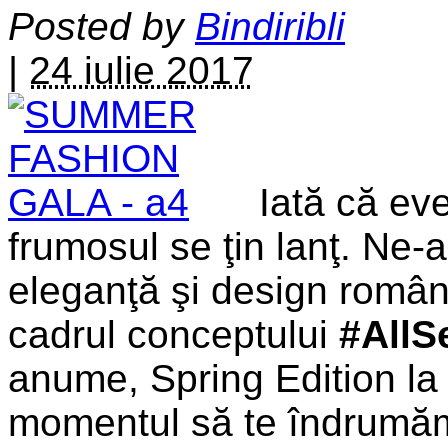
Posted by
Bindiribli
|
24 iulie 2017
Iată că ev
frumosul se ţin lanţ. Ne
eleganţă şi design român
cadrul conceptului
#AllS
anume, Spring Edition la
momentul să te îndrumăm