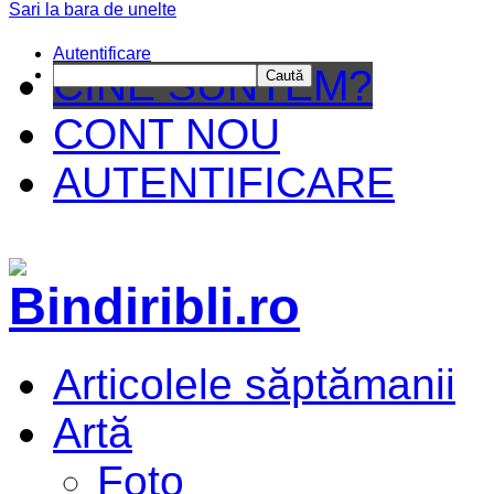
Sari la bara de unelte
Da mai depar
Autentificare
CINE SUNTEM?
Caută
CONT NOU
AUTENTIFICARE
Articolele săptămanii
Artă
Foto