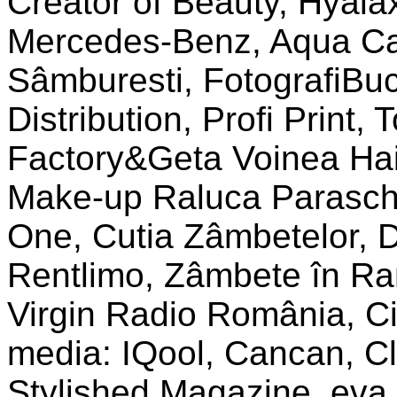
Creator of Beauty, Hyalax
Mercedes-Benz, Aqua Car
Sâmburesti, FotografiBuc
Distribution, Profi Print,
Factory&Geta Voinea Hai
Make-up Raluca Paraschi
One, Cutia Zâmbetelor, 
Rentlimo, Zâmbete în Ram
Virgin Radio România, Ci
media: IQool, Cancan, Cli
Stylished Magazine, eva.