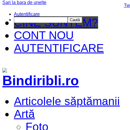
Sari la bara de unelte
Da mai departe
Tw
Autentificare
CINE SUNTEM?
Caută
CONT NOU
AUTENTIFICARE
Articolele săptămanii
Artă
Foto