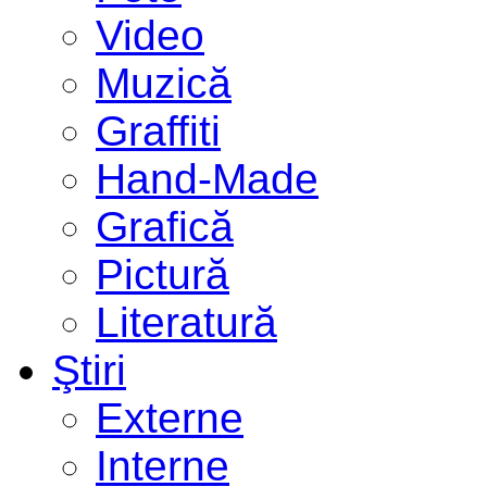
Video
Muzică
Graffiti
Hand-Made
Grafică
Pictură
Literatură
Ştiri
Externe
Interne