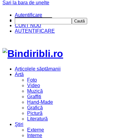
Sari la bara de unelte
Autentificare
CINE SUNTEM?
Caută
CONT NOU
AUTENTIFICARE
Articolele săptămanii
Artă
Foto
Video
Muzică
Graffiti
Hand-Made
Grafică
Pictură
Literatură
Ştiri
Externe
Interne