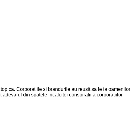
istopica. Corporatiile si brandurile au reusit sa le ia oamenilor
a adevarul din spatele incalcitei conspiratii a corporatiilor.