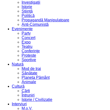
Investigaţii
Istorie
Ştiinţă
Politică
Propagandă Manipulatoare
Anti-Comunistă
Evenimente
Party
Concert
Expo
Teatru
Conferinţe
Proteste
Sportive
Natură
Mod de trai
Sănătate
Planeta Pământ
Animale
Cultură
Cărti
Întruniri
Istorie / Civilizaţie
Interviuri
M.o.V.