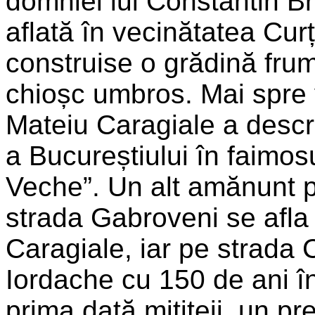
domniei lui Constantin B
aflată în vecinătatea Cu
construise o grădină fr
chioșc umbros. Mai spre v
Mateiu Caragiale a descr
a Bucureștiului în faimos
Veche”. Un alt amănunt p
strada Gabroveni se afla 
Caragiale, iar pe strada 
Iordache cu 150 de ani î
prima dată mititeii, un pr