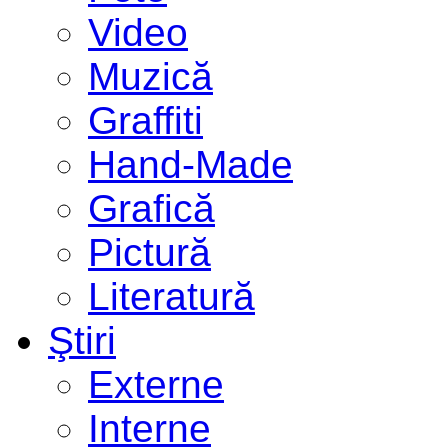
Video
Muzică
Graffiti
Hand-Made
Grafică
Pictură
Literatură
Ştiri
Externe
Interne