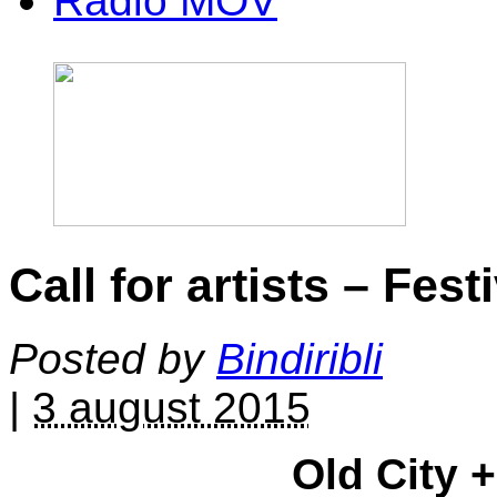
Radio MOV
Call for artists – Fes
Posted by
Bindiribli
|
3 august 2015
Old City 