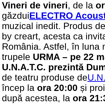
Vineri de vineri
, de la
or
găzdui
ELECTRO Acous
muzical inedit. Produs 
by creart, acesta ca invita
România. Astfel, în luna 
trupele
URMA – pe 22 m
U.N.A.T.C. prezintă
Dum
de teatru produse de
U.N.
încep la
ora 20:00
și proi
după acestea, la
ora 21: