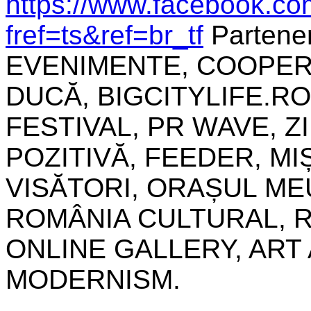
https://www.facebook.co
fref=ts&ref=br_tf
Partene
EVENIMENTE, COOPER
DUCĂ, BIGCITYLIFE.RO
FESTIVAL, PR WAVE, Z
POZITIVĂ, FEEDER, M
VISĂTORI, ORAȘUL MEU
ROMÂNIA CULTURAL, R
ONLINE GALLERY, ART
MODERNISM.