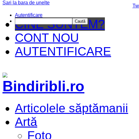
Sari la bara de unelte
Da mai departe
Tw
Autentificare
CINE SUNTEM?
Caută
CONT NOU
AUTENTIFICARE
Articolele săptămanii
Artă
Foto