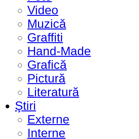
Video
Muzică
Graffiti
Hand-Made
Grafică
Pictură
Literatură
Ştiri
Externe
Interne