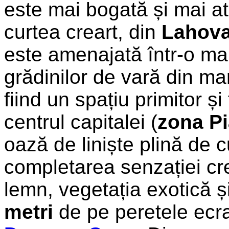
este mai bogată și mai at
curtea creart, din
Lahovar
este amenajată într-o m
grădinilor de vară din ma
fiind un spațiu primitor și
centrul capitalei (
zona P
oază de liniște plină de 
completarea senzației cre
lemn, vegetația exotică 
metri
de pe peretele ecr