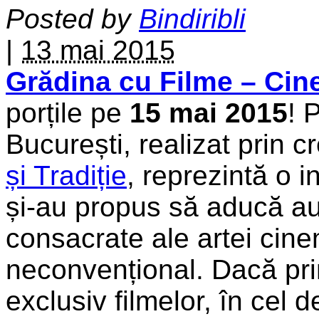
Posted by
Bindiribli
|
13 mai 2015
Grădina cu Filme – Ci
porțile pe
15 mai 2015
! 
București, realizat prin c
și Tradiție
, reprezintă o in
și-au propus să aducă audi
consacrate ale artei cine
neconvențional. Dacă prim
exclusiv filmelor, în cel d