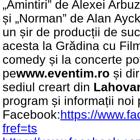
„Amintiri” de Alexei Arbu
și „Norman” de Alan Ayck
un șir de producții de su
acesta la Grădina cu Fil
comedy și la concerte pot 
pe
www.eventim.ro
și dir
sediul creart din
Lahovari
program și informații noi
Facebook:
https://www.f
fref=ts