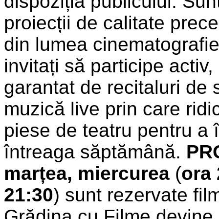
dispoziția publicului. Sunt
proiecții de calitate prec
din lumea cinematografie
invitați să participe activ
garantat de recitaluri de
muzică live prin care ridi
piese de teatru pentru a 
întreaga săptămână.
PRO
marțea, miercurea
(
ora 
21:30
) sunt rezervate fil
Grădina cu Filme devine 