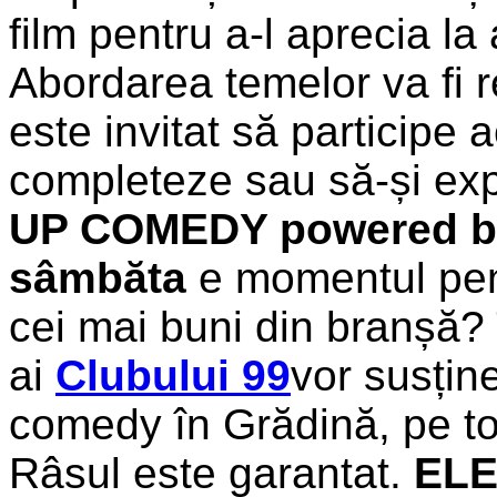
film pentru a-l aprecia l
Abordarea temelor va fi r
este invitat să participe a
completeze sau să-și exp
UP COMEDY powered b
sâmbăta
e momentul pent
cei mai buni din branșă? 
ai
Clubului 99
vor susți
comedy în Grădină, pe tot
Râsul este garantat.
EL