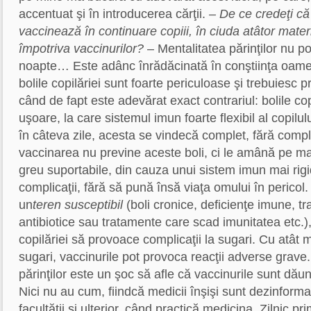
accentuat şi în introducerea cărţii.
– De ce credeţi că t
vaccinează în continuare copiii, în ciuda atâtor mater
împotriva vaccinurilor?
– Mentalitatea părinţilor nu p
noapte… Este adânc înrădăcinată în conştiinţa oamen
bolile copilăriei sunt foarte periculoase şi trebuiesc p
când de fapt este adevărat exact contrariul: bolile cop
uşoare, la care sistemul imun foarte flexibil al copilu
în câteva zile, acesta se vindecă complet, fără compli
vaccinarea nu previne aceste boli, ci le amână pe ma
greu suportabile, din cauza unui sistem imun mai rig
complicaţii, fără să pună însă viaţa omului în pericol.
un
teren susceptibil
(boli cronice, deficienţe imune, t
antibiotice sau tratamente care scad imunitatea etc.),
copilăriei să provoace complicaţii la sugari. Cu atât m
sugari, vaccinurile pot provoca reacţii adverse grave
părinţilor este un şoc să afle că vaccinurile sunt dău
Nici nu au cum, fiindcă medicii înşişi sunt dezinformaţ
facultăţii şi ulterior, când practică medicina. Zilnic pr