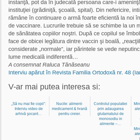
instanţă, pot da în judecată persoana care-i amenin
instituţiei (grădiniţă, şcoală, spital). Din nefericire, in
rămâne în continuare o armă foarte eficientă la noi î
de vaccinare. Lucrurile trebuie să se schimbe la un 
de sănătatea copiilor noştri. După ce copilul se îmb
face de obicei legătura dintre vaccin şi boală, „reacţi
considerate „normale”, iar părintele se vede neputinci
lume medicală indiferentă…
A consemnat Raluca Tănăseanu
Interviu apărut în Revista Familia Ortodoxă nr. 48 (I
V-ar mai putea interesa si:
„Să nu mai fie copii”:
Nucile: aliment-
Controlul populatiei
Min
Interviu video de
medicament & hrană
prin adaugarea
ale
arhivă şocant…
pentru creier.
glutamatului de
monosodiu in
alimente –…
Min
ale