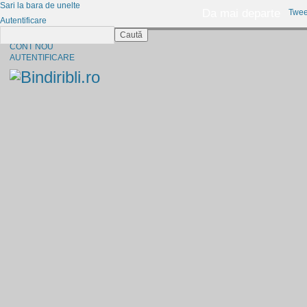
Sari la bara de unelte
Da mai departe
Twee
Autentificare
Caută
CINE SUNTEM?
CONT NOU
AUTENTIFICARE