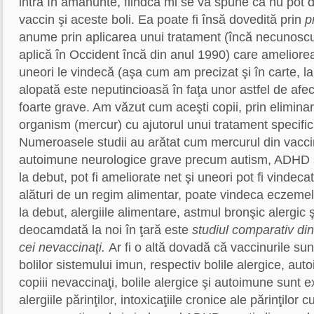
intra în amănunte, fiindcă mi se va spune că nu pot d
vaccin şi aceste boli. Ea poate fi însă dovedită prin
p
anume prin aplicarea unui tratament (încă necunoscut
aplică în Occident încă din anul 1990) care ameliorea
uneori le vindecă (aşa cum am precizat şi în carte, la
alopată este neputincioasă în faţa unor astfel de afec
foarte grave. Am văzut cum aceşti copii, prin elimina
organism (mercur) cu ajutorul unui tratament specific
Numeroasele studii au arătat cum mercurul din vacci
autoimune neurologice grave precum autism, ADHD ş.a
la debut, pot fi ameliorate net şi uneori pot fi vindeca
alături de un regim alimentar, poate vindeca eczemel
la debut, alergiile alimentare, astmul bronşic alergic 
deocamdată la noi în ţară este
studiul comparativ dint
cei nevaccinaţi.
Ar fi o altă dovadă că vaccinurile su
bolilor sistemului imun, respectiv bolile alergice, au
copiii nevaccinaţi, bolile alergice şi autoimune sunt 
alergiile părinţilor, intoxicaţiile cronice ale părinţilor 