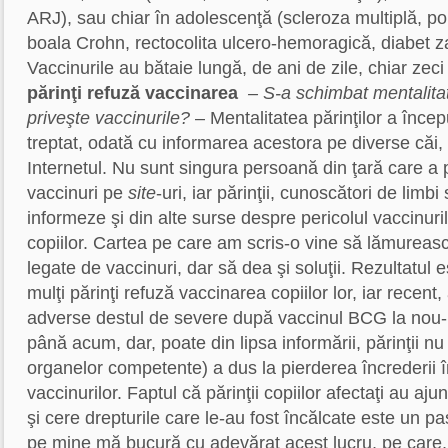
ARJ), sau chiar în adolescenţă (scleroza multiplă, pol
boala Crohn, rectocolita ulcero-hemoragică, diabet zah
Vaccinurile au bătaie lungă, de ani de zile, chiar ze
părinţi refuză vaccinarea
– S-a schimbat mentalitat
priveşte vaccinurile?
– Mentalitatea părinţilor a înce
treptat, odată cu informarea acestora pe diverse căi, p
Internetul. Nu sunt singura persoană din ţară care a 
vaccinuri pe
site
-uri, iar părinţii, cunoscători de limbi
informeze şi din alte surse despre pericolul vaccinur
copiilor. Cartea pe care am scris-o vine să lămureas
legate de vaccinuri, dar să dea şi soluţii. Rezultatul e
mulţi părinţi refuză vaccinarea copiilor lor, iar recent, 
adverse destul de severe după vaccinul BCG la nou-
până acum, dar, poate din lipsa informării, părinţii nu
organelor competente) a dus la pierderea încrederii în
vaccinurilor. Faptul că părinţii copiilor afectaţi au aju
şi cere drepturile care le-au fost încălcate este un p
pe mine mă bucură cu adevărat acest lucru, pe care, 