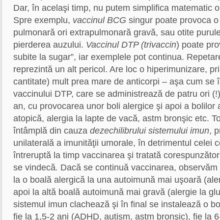
Dar, în acelaşi timp, nu putem simplifica matematic o
Spre exemplu,
vaccinul BCG
singur poate provoca o
pulmonară ori extrapulmonară gravă, sau otite purule
pierderea auzului.
Vaccinul DTP (trivaccin
) poate pro
subite la sugar”, iar exemplele pot continua. Repetar
reprezintă un alt pericol. Are loc o hiperimunizare, pr
cantitate) mult prea mare de anticorpi – aşa cum se 
vaccinului DTP, care se administrează de patru ori (!
an, cu provocarea unor boli alergice şi apoi a bolil
atopică, alergia la lapte de vacă, astm bronşic etc. 
întâmplă din cauza
dezechilibrului sistemului imun
, 
unilaterală a imunităţii umorale, în detrimentul celei c
întreruptă la timp vaccinarea şi tratată corespunzător
se vindecă
.
Dacă se continuă vaccinarea, observăm c
la o boală alergică la una autoimună mai uşoară (aler
apoi la altă boală autoimună mai gravă (alergie la glu
sistemul imun clachează şi în final se instalează o 
fie la 1,5-2 ani (ADHD, autism, astm bronşic), fie la 6