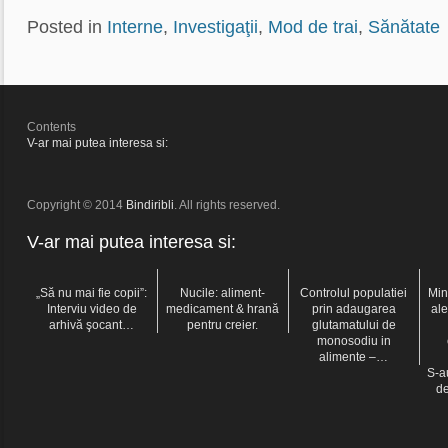
Posted in
Interne
,
Investigaţii
,
Mod de trai
,
Sănătate
Contents
V-ar mai putea interesa si:
Copyright © 2014
Bindiribli
. All rights reserved.
V-ar mai putea interesa si:
„Să nu mai fie copii”:
Nucile: aliment-
Controlul populatiei
Min
Interviu video de
medicament & hrană
prin adaugarea
ale
arhivă şocant…
pentru creier.
glutamatului de
monosodiu in
alimente –…
S-a
de