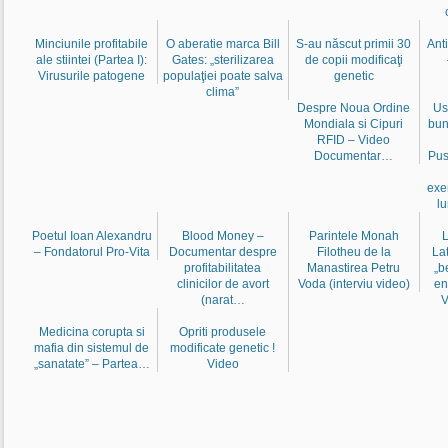
Minciunile profitabile
O aberatie marca Bill
S-au născut primii 30
Ant
ale stiintei (Partea I):
Gates: „sterilizarea
de copii modificaţi
Virusurile patogene
populaţiei poate salva
genetic
clima”
Despre Noua Ordine
Us
Mondiala si Cipuri
bun
RFID – Video
Documentar…
Pus
exe
l
Poetul Ioan Alexandru
Blood Money –
Parintele Monah
L
– Fondatorul Pro-Vita
Documentar despre
Filotheu de la
La
profitabilitatea
Manastirea Petru
„b
clinicilor de avort
Voda (interviu video)
en
(narat…
V
Medicina corupta si
Opriti produsele
mafia din sistemul de
modificate genetic !
„sanatate” – Partea…
Video