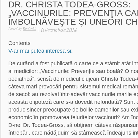
DR. CHRISTA TODEA-GROSS:
„VACCINURILE: PREVENŢIA C
ÎMBOLNĂVEŞTE ŞI UNEORI CH
|
6 decembrie 2014
Posted by
Bindiribli
Contents
V-ar mai putea interesa si:
De curând a fost publicată o carte ce a stârnit atât inte
al medicilor: „Vaccinurile: Prevenție sau boală? O no
pediatrică”, scrisă de medicul clujean Christa Tode
câteva mari provocări pentru sistemul medical român
de secol: au rezolvat într-adevăr vaccinurile marile 
aceasta o ipoteză care s-a dovedit nefondată? Sunt 
produc sincer preocupate de bolile oamenilor sau exi
economic în promovarea feluritelor vaccinuri? Am încer
D-nei Dr. Todea-Gross, să obţinem câteva răspunsuri
întrebări, care nădăjduim să stârnească îndeajuns inte