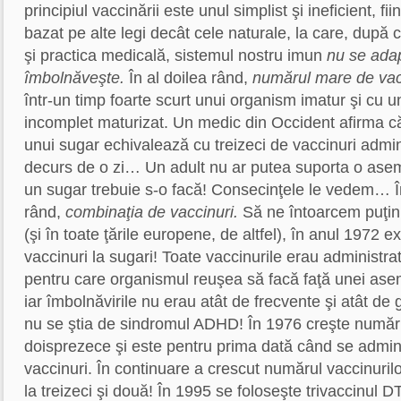
principiul vaccinării este unul simplist şi ineficient, fii
bazat pe alte legi decât cele naturale, la care, după
şi practica medicală, sistemul nostru imun
nu se adap
îmbolnăveşte
.
În al doilea rând,
numărul mare de vac
într-un timp foarte scurt unui organism imatur şi cu 
incomplet maturizat. Un medic din Occident afirma c
unui sugar echivalează cu treizeci de vaccinuri admin
decurs de o zi… Un adult nu ar putea suporta o ase
un sugar trebuie s-o facă! Consecinţele le vedem… În
rând,
combinaţia de vaccinuri.
Să ne întoarcem puţin
(şi în toate ţările europene, de altfel), în anul 1972 e
vaccinuri la sugari! Toate vaccinurile erau administra
pentru care organismul reuşea să facă faţă unei ase
iar
îmbolnăvirile nu erau atât de frecvente şi atât de 
nu se ştia de sindromul ADHD!
În 1976 creşte număru
doisprezece şi este pentru prima dată când se admin
vaccinuri.
În continuare a crescut numărul vaccinurilo
la treizeci şi două! În 1995 se foloseşte trivaccinul DT