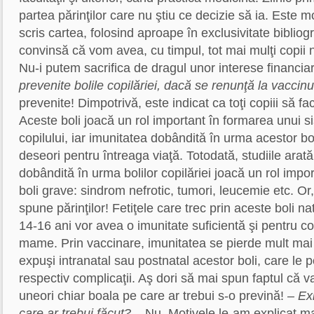
partea părinţilor care nu ştiu ce decizie să ia. Este 
scris cartea, folosind aproape în exclusivitate bibliogr
convinsă că vom avea, cu timpul, tot mai mulţi copii n
Nu-i putem sacrifica de dragul unor interese financ
prevenite bolile copilăriei, dacă se renunţă la vaccinu
prevenite!
Dimpotrivă, este indicat ca toţi copiii să fac
Aceste boli joacă un rol important în formarea unui 
copilului, iar imunitatea dobândită în urma acestor bo
deseori pentru întreaga viaţă. Totodată, studiile arat
dobândită în urma bolilor copilăriei joacă un rol impor
boli grave: sindrom nefrotic, tumori, leucemie etc. Or
spune părinţilor! Fetiţele care trec prin aceste boli n
14-16 ani vor avea o imunitate suficientă şi pentru co
mame. Prin vaccinare, imunitatea se pierde mult mai re
expuşi intranatal sau postnatal acestor boli, care le 
respectiv complicaţii. Aş dori să mai spun faptul că v
uneori chiar boala pe care ar trebui s-o prevină!
– Ex
care ar trebui făcut?
– Nu. Motivele le-am explicat 