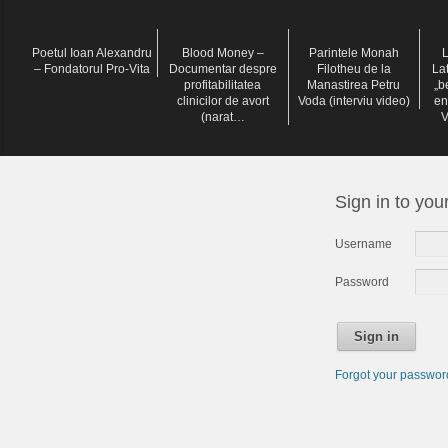
Poetul Ioan Alexandru
Blood Money –
Parintele Monah
L
– Fondatorul Pro-Vita
Documentar despre
Filotheu de la
La
profitabilitatea
Manastirea Petru
„b
clinicilor de avort
Voda (interviu video)
en
(narat…
V
Sign in to you
Username
Password
Sign in
Forgot your passwo