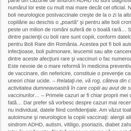
parte din cazurile de sindrom ADHD nu sunt diagnost
numărul lor este cu mult mai mare decât cel oficial. 
boli neurologice postvaccinale creşte de la o zi la alt
copilărie au deschis o „poartă” şi pentru alte boli cro
peste un milion de români suferă de o boală rară… St
dintre pacienţii cu boli rare sunt copiii, conform datel
pentru Boli Rare din România. Acestea pot fi boli auto
infecţioase, boli pulmonare, leucemii sau alte cancer
dintre aceste afecţiuni rare şi vaccinuri o fac numero
Este nevoie de o mare reformă în medicina preventiv
de vaccinare, din nefericire, constituie o prevenţie c
uneori chiar ucide.
– Relataţi-ne, vă rog, câteva din ca
activitatea dumneavoastră în care copiii au avut de s
vaccinurilor…
– Primele cazuri ar fi chiar proprii mei c
fată… Dar prefer să vorbesc despre cazuri mai recen
nu individual, datele fiind confidenţiale. Am văzut to
autoimune şi neurologice la copiii vaccinaţi: alergii a
sindrom ADHD, autism, vitiligo, psoriazis, diabet zaha