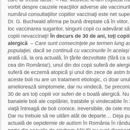
vorbit despre cauzele reacţiilor adverse ale vaccinuril
numărul consultaţiilor copiilor vaccinaţi este net supe
Dr. G. Buchwald afirma pe bună dreptate că în viitor,
loc vaccinarea sugarilor, singurii copii cu adevărat să
copiii nevaccinaţi!
În decurs de 30 de ani, toţi copii
alergică
– Care sunt consecinţele pe termen lung as
populaţiei, dacă se continuă cu vaccinurile în acelaşi
arată că, la ora actuală, în ţările dezvoltate (fără ca si
cea din România!), unul din doi copii suferă de alergie,
suferă de eczemă atopică şi unul din zece de astm br
aceste boli nu are un tratament etiologic, ci doar un
ameliorează simptomele, dar nu vindecă. Se preconi
30 de ani toţi copiii vor suferi de o boală alergică. Nu
banalele boli ale copilăriei, tratabile şi vindecabile în 
viaţă întreagă de boli cronice, ireversibile, de cele ma
Dar nu trebuie să ne uităm atât de departe… Deja pu
actuală de o
epidemie de autism
în România în rândul 