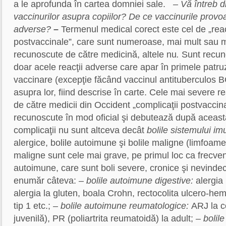
a le aprofunda în cartea domniei sale.
– Vă întreb d
vaccinurilor asupra copiilor? De ce vaccinurile provoac
adverse?
–
Termenul medical corect este cel de „rea
postvaccinale”,
care sunt numeroase,
mai mult sau m
recunoscute de către medicină, altele nu
.
Sunt recun
doar acele reacţii adverse care apar în primele patruz
vaccinare (excepţie făcând vaccinul antituberculos BC
asupra lor, fiind descrise în carte. Cele mai severe re
de către medicii din Occident „complicaţii postvaccin
recunoscute în mod oficial şi debutează după aceast
complicaţii nu sunt altceva decât
bolile sistemului im
alergice, bolile autoimune şi bolile maligne (limfoame,
maligne sunt cele mai grave, pe primul loc ca frecve
autoimune, care sunt boli severe, cronice şi nevindec
enumăr câteva:
– bolile autoimune digestive:
alergia
alergia la gluten, boala Crohn, rectocolita ulcero-he
tip 1 etc.;
– bolile autoimune reumatologice:
ARJ la c
juvenilă), PR (poliartrita reumatoidă) la adult;
– bolil