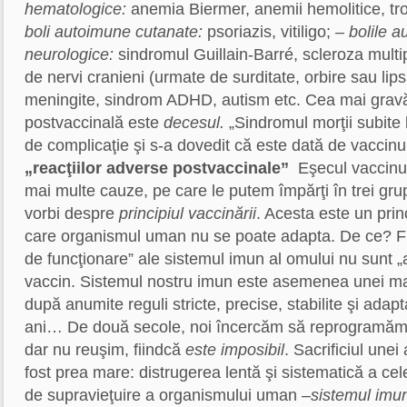
hematologice:
anemia Biermer, anemii hemolitice, tr
boli autoimune cutanate:
psoriazis, vitiligo;
– bolile 
neurologice:
sindromul Guillain-Barré, scleroza multipl
de nervi cranieni (urmate de surditate, orbire sau lipsa
meningite, sindrom ADHD, autism etc. Cea mai gravă
postvaccinală este
decesul.
„Sindromul morţii subite l
de complicaţie şi s-a dovedit că este dată de vaccin
„reacţiilor adverse postvaccinale”
Eşecul vaccinur
mai multe cauze, pe care le putem împărţi în trei gru
vorbi despre
principiul vaccinării
. Acesta este un princi
care organismul uman nu se poate adapta. De ce? F
de funcţionare” ale sistemul imun al omului nu sunt „a
vaccin. Sistemul nostru imun este asemenea unei ma
după anumite reguli stricte, precise, stabilite şi adap
ani… De două secole, noi încercăm să reprogramăm
dar nu reuşim, fiindcă
este imposibil
. Sacrificiul unei
fost prea mare: distrugerea lentă şi sistematică a ce
de supravieţuire a organismului uman –
sistemul imu