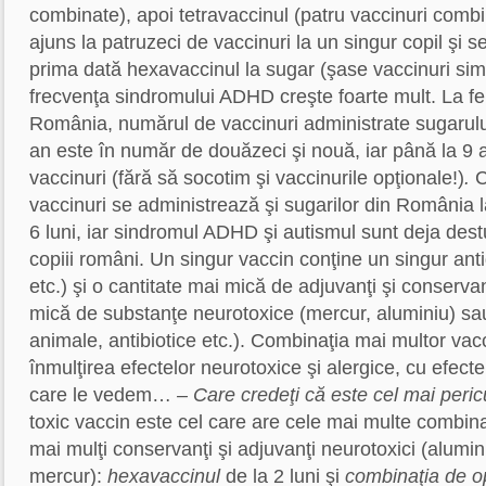
combinate), apoi tetravaccinul (patru vaccinuri combi
ajuns la patruzeci de vaccinuri la un singur copil şi s
prima dată hexavaccinul la sugar (şase vaccinuri simu
frecvenţa sindromului ADHD creşte foarte mult. La fel
România, numărul de vaccinuri administrate sugarulu
an este în număr de douăzeci şi nouă, iar până la 9 an
vaccinuri (fără să socotim şi vaccinurile opţionale!)
.
C
vaccinuri se administrează şi sugarilor din România l
6 luni, iar sindromul ADHD şi autismul sunt deja dest
copiii români. Un singur vaccin conţine un singur anti
etc.) şi o cantitate mai mică de adjuvanţi şi conservan
mică de substanţe neurotoxice (mercur, aluminiu) sau
animale,
antibiotice etc.). Combinaţia mai multor vacc
înmulţirea efectelor neurotoxice şi alergice, cu efec
care le vedem…
– Care credeţi că este cel mai peri
toxic vaccin este cel care are cele mai multe combinaţ
mai mulţi conservanţi şi adjuvanţi neurotoxici (alumin
mercur):
hexavaccinul
de la 2 luni şi
combinaţia de op