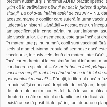
precum autismul şi sindromul ADHD practic lipsesc la
Ştim că în străinătate părinţii au dat în judecată spita
situaţii. La noi s-au întâlnit astfel de cazuri?
– Nu, dar
acestea mamele copiilor care suferă în urma vaccinu
judecată Ministerul Sănătăţii – acesta este un încep
am specificat şi în carte, părinţii nu sunt informaţi as
ale vaccinurilor. De asemenea, este grav încălcat dre
în maternitate (şi nu numai), copii sunt vaccinaţi fără
scris al mamei. Mama trebuie să semneze dacă este
vaccinurile, inclusiv cele două din maternitate: BCG şi
încălcarea dreptului la consimţământul informat, ma
conducerea spitalului.
– Ce ar trebui sa facă părinţii 
vaccineze copiii, mai ales când primesc tot felul de 
personalului medical?
– Părinţii, indiferent dacă refu
trebuie să îşi cunoască drepturile de cetăţean, dreptu
de tutore ale unui minor. Astfel, dacă le sunt încălca
drepturi de către medicul de familie, este indicat să
există această posibilitate, părinţii pot depune o plân