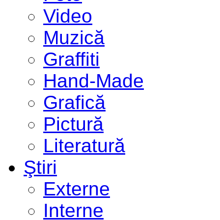
Video
Muzică
Graffiti
Hand-Made
Grafică
Pictură
Literatură
Ştiri
Externe
Interne