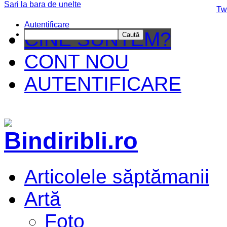
Sari la bara de unelte
Da mai departe
Tw
Autentificare
CINE SUNTEM?
Caută
CONT NOU
AUTENTIFICARE
Articolele săptămanii
Artă
Foto