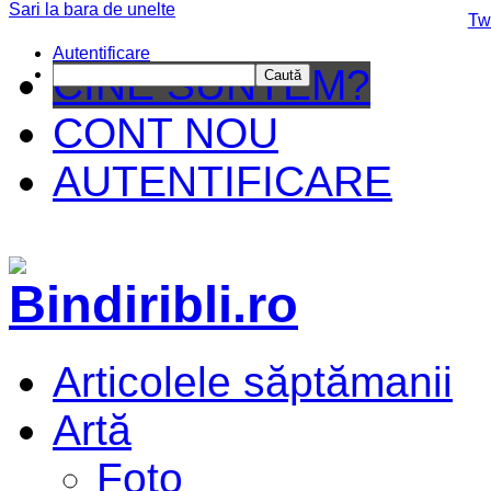
Sari la bara de unelte
Da mai departe
Tw
Autentificare
CINE SUNTEM?
Caută
CONT NOU
AUTENTIFICARE
Articolele săptămanii
Artă
Foto