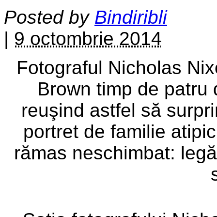
Posted by
Bindiribli
|
9 octombrie 2014
Fotograful Nicholas Nixo
Brown timp de patru 
reuşind astfel să surpri
portret de familie atipi
rămas neschimbat: legăt