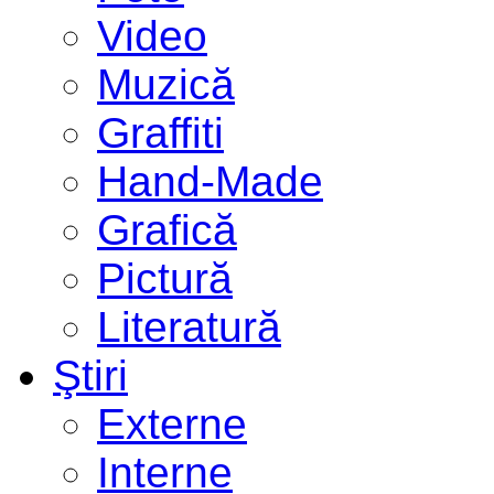
Video
Muzică
Graffiti
Hand-Made
Grafică
Pictură
Literatură
Ştiri
Externe
Interne