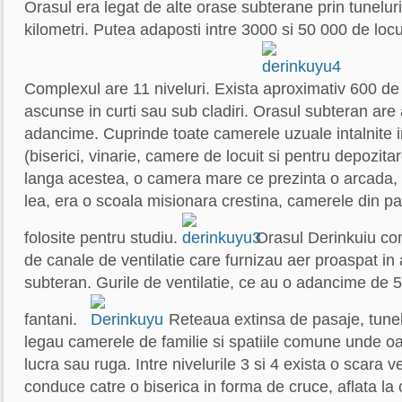
Orasul era legat de alte orase subterane prin tuneluri
kilometri. Putea adaposti intre 3000 si 50 000 de locui
Complexul are 11 niveluri. Exista aproximativ 600 de i
ascunse in curti sau sub cladiri. Orasul subteran are
adancime. Cuprinde toate camerele uzuale intalnite 
(biserici, vinarie, camere de locuit si pentru depozita
langa acestea, o camera mare ce prezinta o arcada, si
lea, era o scoala misionara crestina, camerele din pa
folosite pentru studiu.
Orasul Derinkuiu co
de canale de ventilatie care furnizau aer proaspat in 
subteran. Gurile de ventilatie, ce au o adancime de 5
fantani.
Reteaua extinsa de pasaje, tunelur
legau camerele de familie si spatiile comune unde oa
lucra sau ruga. Intre nivelurile 3 si 4 exista o scara v
conduce catre o biserica in forma de cruce, aflata la 