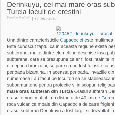
Derinkuyu, cel mai mare oras sub
Turcia locuit de crestini
|
14 iulie 2013
Posted by
Bindiribli
Una dintre caracteristicile
Capadociei
este multimea 
Este cunoscut faptul ca in aceasta regiune exista pe
subterane, multe dintre ele nefiind deschise insa publ
subterane, care se presupune ca ar fi fost intalnite i
din epoca bronzului, se pare ca au fost folosite ca as
perioada bizantina. In aceasta perioada, invaziile din
numeroase i-au facut pe locuitori sa se stabileasca i
subpamantene pentru protectie si in scopuri religioa
mare oras subteran din Turcia
Orasul subteran Deri
orasul omonim aflat la o distanta de 40 km de
Gore
roca vulcanica moale din Capadocia de catre frigieni in
orasul subteran Derinkuyu a fost largit si dezvoltat in