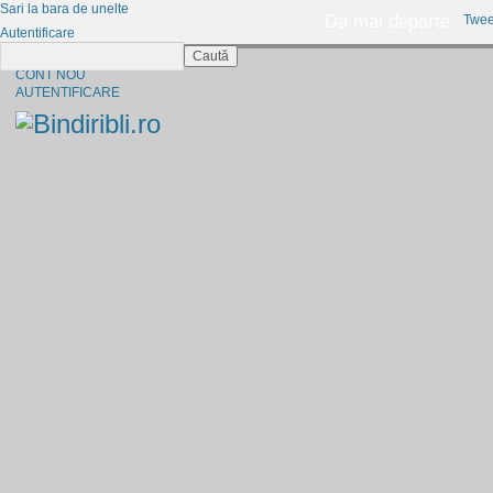
Sari la bara de unelte
Da mai departe
Twee
Autentificare
Caută
CINE SUNTEM?
CONT NOU
AUTENTIFICARE