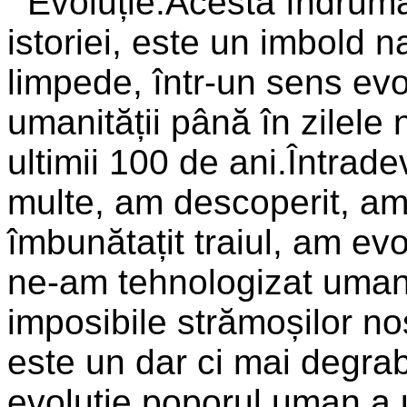
Evoluție.Acestă îndruma
istoriei, este un imbold na
limpede, într-un sens evol
umanității până în zilele
ultimii 100 de ani.Întrade
multe, am descoperit, am
îmbunătațit traiul, am ev
ne-am tehnologizat uman
imposibile strămoșilor no
este un dar ci mai degra
evoluție poporul uman a u