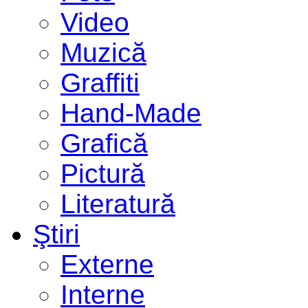
Video
Muzică
Graffiti
Hand-Made
Grafică
Pictură
Literatură
Ştiri
Externe
Interne