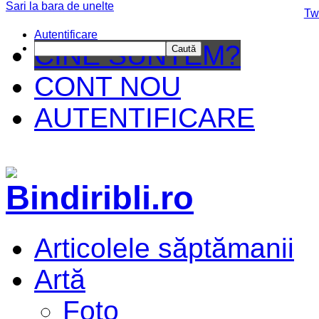
Sari la bara de unelte
Da mai departe
Tw
Autentificare
CINE SUNTEM?
Caută
CONT NOU
AUTENTIFICARE
Articolele săptămanii
Artă
Foto