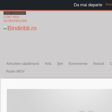
Da mai departe
Twee
CINE SUNTEM?
CONT NOU
AUTENTIFICARE
Articolele săptămanii
Artă
Ştiri
Evenimente
Natură
C
Radio MOV