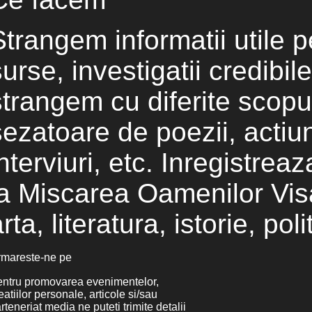
Strangem informatii utile p
surse, investigatii credibil
strangem cu diferite scopuri
sezatoare de poezii, actiu
nterviuri, etc. Inregistreaz
la Miscarea Oamenilor Visa
rta, literatura, istorie, po
mareste-ne pe
ntru promovarea evenimentelor,
eatiilor personale, articole si/sau
rteneriat media ne puteti trimite detalii