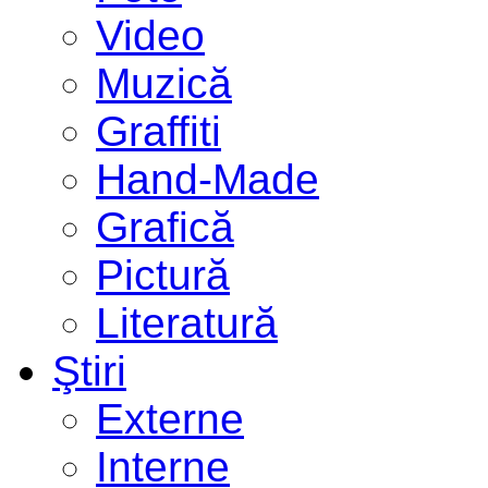
Video
Muzică
Graffiti
Hand-Made
Grafică
Pictură
Literatură
Ştiri
Externe
Interne