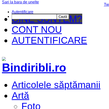
Sari la bara de unelte
Da mai departe
Tw
Autentificare
CINE SUNTEM?
Caută
CONT NOU
AUTENTIFICARE
Articolele săptămanii
Artă
Foto