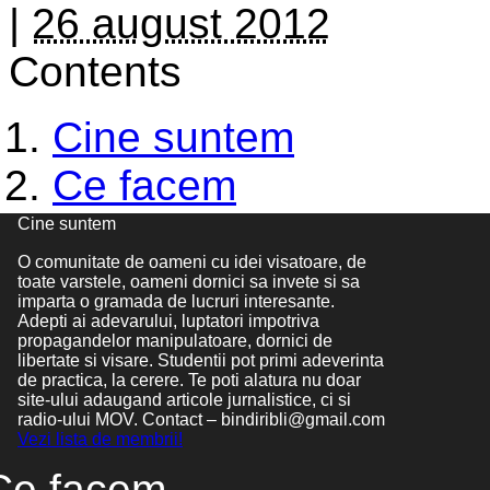
|
26 august 2012
Contents
Cine suntem
Ce facem
Urmareste-ne pe
Cine suntem
O comunitate de oameni cu idei visatoare, de
toate varstele, oameni dornici sa invete si sa
imparta o gramada de lucruri interesante.
Adepti ai adevarului, luptatori impotriva
propagandelor manipulatoare, dornici de
libertate si visare. Studentii pot primi adeverinta
de practica, la cerere. Te poti alatura nu doar
site-ului adaugand articole jurnalistice, ci si
radio-ului MOV. Contact – bindiribli@gmail.com
Vezi lista de membrii!
Ce facem