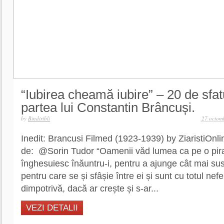
“Iubirea cheamă iubire” – 20 de sfatu
partea lui Constantin Brâncuși.
by
Bindiribli
27 octom
Inedit: Brancusi Filmed (1923-1939) by ZiaristiOnli
de: @Sorin Tudor “Oamenii văd lumea ca pe o piram
înghesuiesc înăuntru-i, pentru a ajunge cât mai sus,
pentru care se și sfâșie între ei și sunt cu totul nef
dimpotrivă, dacă ar crește și s-ar...
VEZI DETALII