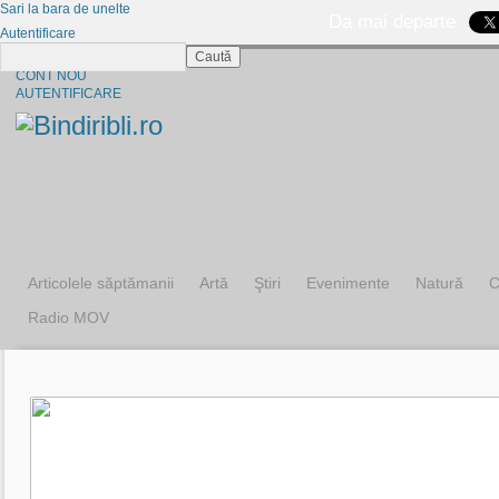
Sari la bara de unelte
Da mai departe
Autentificare
Caută
CINE SUNTEM?
CONT NOU
AUTENTIFICARE
Articolele săptămanii
Artă
Ştiri
Evenimente
Natură
C
Radio MOV