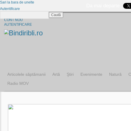
Sari la bara de unelte
Da mai departe
Autentificare
Caută
CINE SUNTEM?
CONT NOU
AUTENTIFICARE
Articolele săptămanii
Artă
Ştiri
Evenimente
Natură
C
Radio MOV