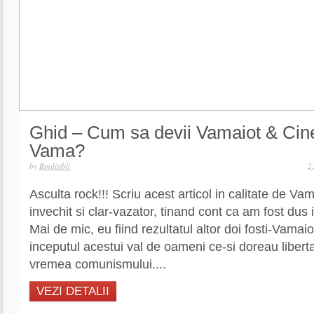
Ghid – Cum sa devii Vamaiot & Cine
Vama?
by
Bindiribli
2
Asculta rock!!! Scriu acest articol in calitate de Vam
invechit si clar-vazator, tinand cont ca am fost du
Mai de mic, eu fiind rezultatul altor doi fosti-Vamaio
inceputul acestui val de oameni ce-si doreau libert
vremea comunismului....
VEZI DETALII