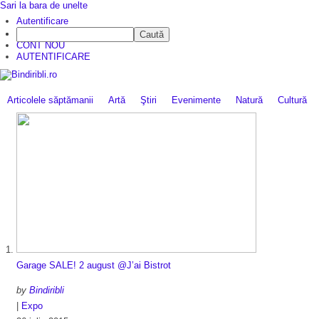
Sari la bara de unelte
Autentificare
Caută
CINE SUNTEM?
CONT NOU
AUTENTIFICARE
Articolele săptămanii
Artă
Ştiri
Evenimente
Natură
Cultură
Garage SALE! 2 august @J’ai Bistrot
by
Bindiribli
|
Expo