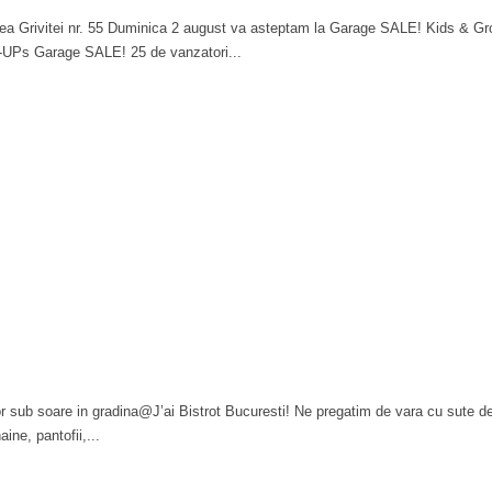
ea Grivitei nr. 55 Duminica 2 august va asteptam la Garage SALE! Kids & Gro
wn-UPs Garage SALE! 25 de vanzatori...
ub soare in gradina@J’ai Bistrot Bucuresti! Ne pregatim de vara cu sute de ch
e, pantofii,...