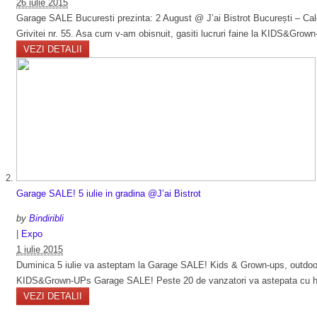
26 iulie 2015
Garage SALE Bucuresti prezinta: 2 August @ J’ai Bistrot București – Cal
Grivitei nr. 55. Asa cum v-am obisnuit, gasiti lucruri faine la KIDS&Gro
VEZI DETALII
Garage SALE! 5 iulie in gradina @J’ai Bistrot
by
Bindiribli
|
Expo
1 iulie 2015
Duminica 5 iulie va asteptam la Garage SALE! Kids & Grown-ups, outdoor s
KIDS&Grown-UPs Garage SALE! Peste 20 de vanzatori va astepata cu hain
VEZI DETALII