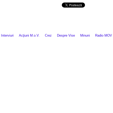
Da mai departe
Interviuri
Acţiuni M.o.V.
Crez
Despre Vise
Minuni
Radio MOV