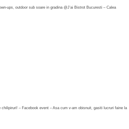
wn-ups, outdoor sub soare in gradina @J’ai Bistrot Bucuresti – Calea
ilipiruri! – Facebook event – Asa cum v-am obisnuit, gasiti lucruri faine la