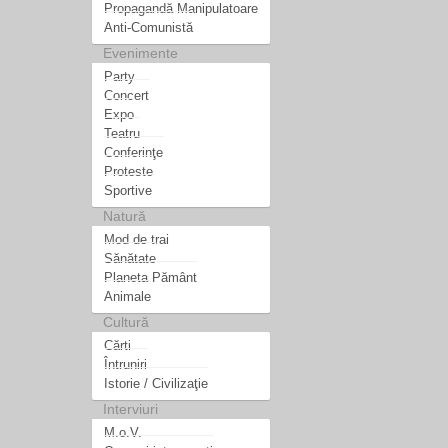
Propagandă Manipulatoare
Anti-Comunistă
Evenimente
Party
Concert
Expo
Teatru
Conferinţe
Proteste
Sportive
Natură
Mod de trai
Sănătate
Planeta Pământ
Animale
Cultură
Cărti
Întruniri
Istorie / Civilizaţie
Interviuri
M.o.V.