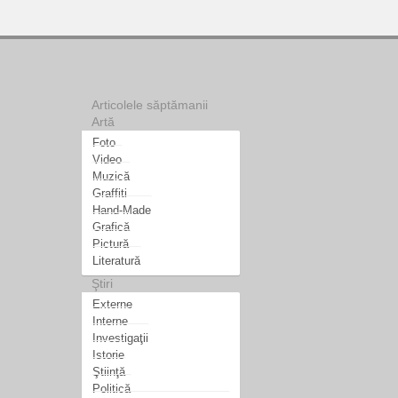
Articolele săptămanii
Artă
Foto
Video
Muzică
Graffiti
Hand-Made
Grafică
Pictură
Literatură
Ştiri
Externe
Interne
Investigaţii
Istorie
Ştiinţă
Politică