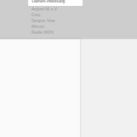
Oameni interesanţi
Acţiuni M.o.V.
Crez
Despre Vise
Minuni
Radio MOV