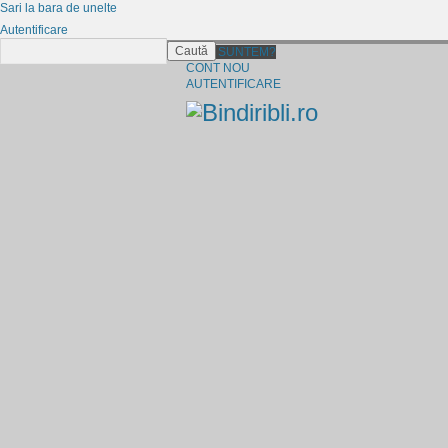
Sari la bara de unelte
Autentificare
Caută
CINE SUNTEM?
CONT NOU
AUTENTIFICARE