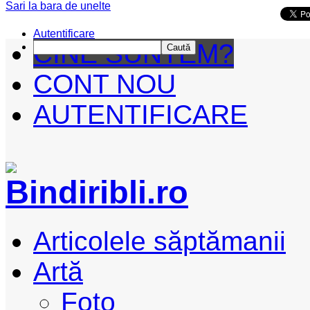
Sari la bara de unelte
Da mai departe
Autentificare
CINE SUNTEM?
Caută
CONT NOU
AUTENTIFICARE
Articolele săptămanii
Artă
Foto