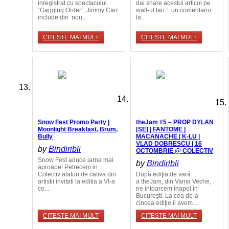
inregistrat cu spectacolul
dai share acestui articol pe
“Gagging Order”, Jimmy Carr
wall-ul tau + un comentariu
include din nou...
la...
CITESTE MAI MULT
CITESTE MAI MULT
Snow Fest Promo Party |
theJam #5 – PROP DYLAN
Moonlight Breakfast, Brum,
[SE] | FANTOME |
Bully
MACANACHE | K-LU |
VLAD DOBRESCU | 16
by
Bindiribli
OCTOMBRIE @ COLECTIV
Snow Fest aduce iarna mai
by
Bindiribli
aproape! Petrecem in
Colectiv alaturi de cativa din
După ediţia de vară
artistii invitati la editia a VI-a
a theJam, din Vama Veche,
ce...
ne întoarcem înapoi în
Bucureşti. La cea de-a
cincea ediţie îi avem...
CITESTE MAI MULT
CITESTE MAI MULT