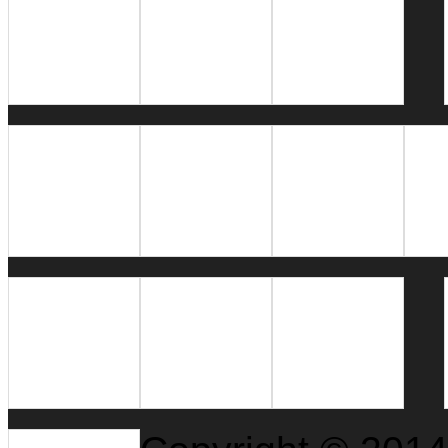
Christian
Bucuresti 555 de
Ziaristi Online
Adventure
ani
J’ai Bistrot
U-Man.ro
La Copac
Bucuresti
Basarabia
Bucovina
DROPDREAD
Hiphop Live
Ge