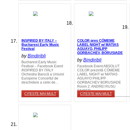
INSPIRED BY ITALY –
COLOR pres CÓMEME
Bucharest Early Music
LABEL NIGHT w/ MATIAS
Festival
AGUAYO, PHILIPP
GORBACHEV, BORUSIADE
by
Bindiribli
by
Bindiribli
Bucharest Early Music
Festival – Facebook Event
Facebook Event ABSOLUT
INSPIRED BY ITALY
COLOR prezintă CÓMEME
Orchestra Barocă a Uniunii
LABEL NIGHT w/ MATIAS
Europene Concertul de
AGUAYO PHILIPP
deschidere a celei de...
GORBACHEV BORUSIADE
Room 2: ANDREI RUSU
GIUSER
CITESTE MAI MULT
CITESTE MAI MULT
__________________________