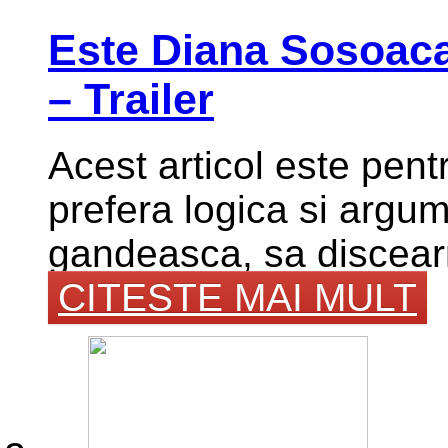
Este Diana Sosoaca
– Trailer
Acest articol este pent
prefera logica si argum
gandeasca, sa discearna
CITESTE MAI MULT