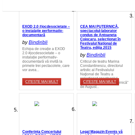
EXOD 2.0 #jocdesocietate –
CEA MAI PUTERNICĂ,
o instalație performativ-
spectacolul-laborator
documentară
condus de Antoaneta
Cojocaru, selecţionat în
by
Bindiribli
Festivalul Naţional de
Teatru, ediţia 2015
Echipa de creație a EXOD
2.0 #jocdesocietate – o
by
Bindiribli
instalație performativ-
documentară vă invită la
Criticul de teatru Marina
primele trei pectacolele, care
Constantinescu, directorul
vor avea...
artistic al Festivalului
Naţional de Teatru a
selecţionat spectacolul-
CITESTE MAI MULT
CITESTE MAI MULT
laborator ”Cea mai puternică”
de August...
Conferința Concertului
Legal Magazin Events vă