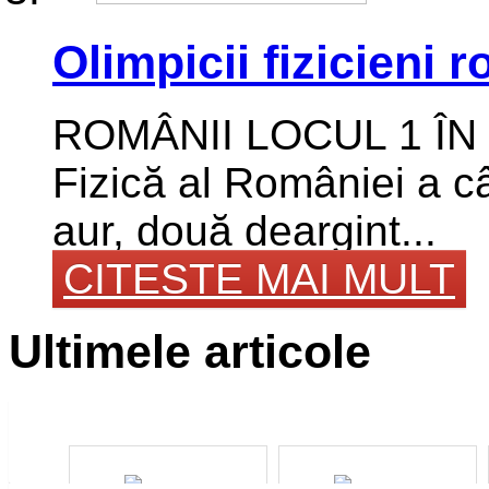
Olimpicii fizicieni 
ROMÂNII LOCUL 1 ÎN E
Fizică al României a câ
aur, două deargint...
CITESTE MAI MULT
Ultimele articole