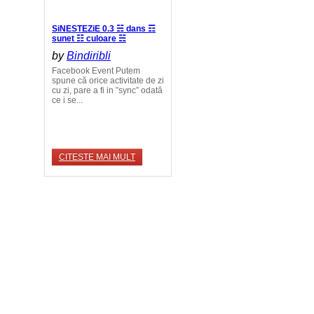
SiNESTEZiE 0.3 ☵ dans ☶
sunet ☷ culoare ☵
by
Bindiribli
Facebook Event Putem
spune că orice activitate de zi
cu zi, pare a fi in ”sync” odată
ce i se...
CITESTE MAI MULT