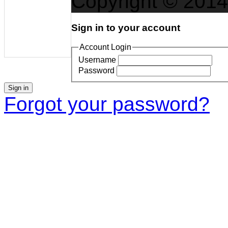
Copyright © 201
Adevarul despre
Monsters Garage
daci
Familia Ortodoxa
Racing Team
Sign in to your account
Account Login
Username
Password
Sign in
La Bbicla Loca
Forgot your password?