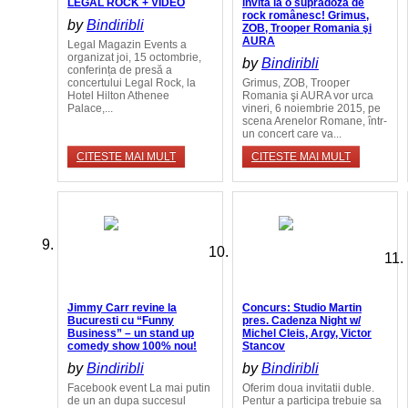
LEGAL ROCK + VIDEO
invită la o supradoză de
rock românesc! Grimus,
by
Bindiribli
ZOB, Trooper Romania şi
AURA
Legal Magazin Events a
organizat joi, 15 octombrie,
by
Bindiribli
conferința de presă a
concertului Legal Rock, la
Grimus, ZOB, Trooper
Hotel Hilton Athenee
Romania şi AURA vor urca
Palace,...
vineri, 6 noiembrie 2015, pe
scena Arenelor Romane, într-
un concert care va...
CITESTE MAI MULT
CITESTE MAI MULT
Jimmy Carr revine la
Concurs: Studio Martin
Bucuresti cu “Funny
pres. Cadenza Night w/
Business” – un stand up
Michel Cleis, Argy, Victor
comedy show 100% nou!
Stancov
by
Bindiribli
by
Bindiribli
Facebook event La mai putin
Oferim doua invitatii duble.
de un an dupa succesul
Pentur a participa trebuie sa