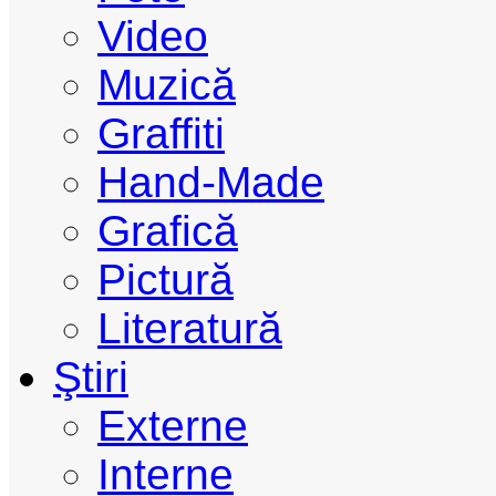
Video
Muzică
Graffiti
Hand-Made
Grafică
Pictură
Literatură
Ştiri
Externe
Interne