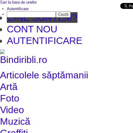
Sari la bara de unelte
Da mai departe
Autentificare
Caută
CINE SUNTEM?
CONT NOU
AUTENTIFICARE
Articolele săptămanii
Artă
Foto
Video
Muzică
Graffiti