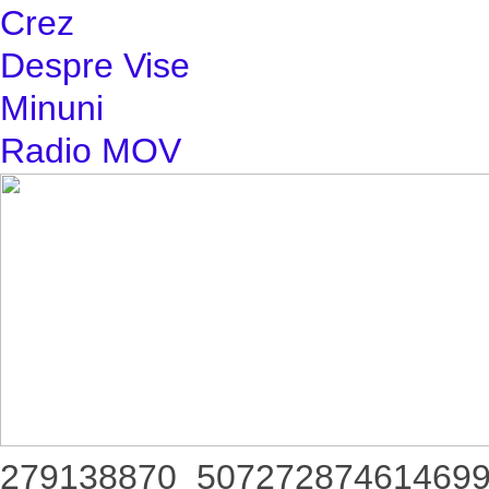
Crez
Despre Vise
Minuni
Radio MOV
279138870_50727287461469