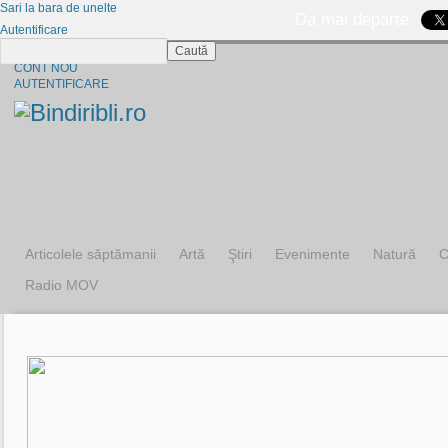
Sari la bara de unelte
Da mai departe
Autentificare
Caută
CINE SUNTEM?
CONT NOU
AUTENTIFICARE
Articolele săptămanii
Artă
Ştiri
Evenimente
Natură
C
Radio MOV