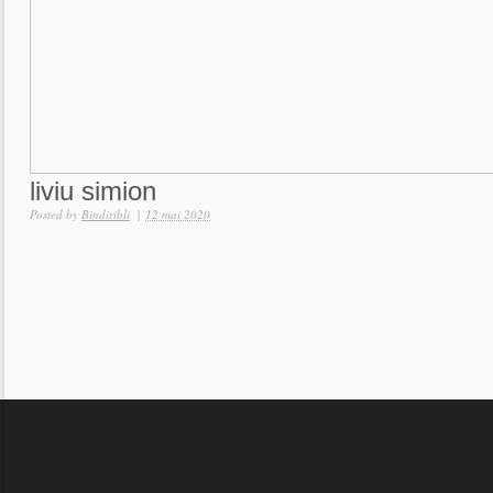
liviu simion
Posted by
Bindiribli
|
12 mai 2020