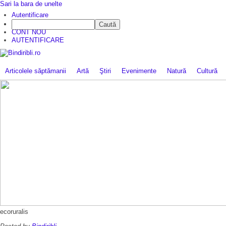
Sari la bara de unelte
Autentificare
Caută
CINE SUNTEM?
CONT NOU
AUTENTIFICARE
Articolele săptămanii
Artă
Ştiri
Evenimente
Natură
Cultură
ecoruralis