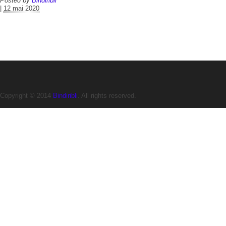
Posted by
Bindiribli
|
12 mai 2020
Copyright © 2014
Bindiribli
. All rights reserved.