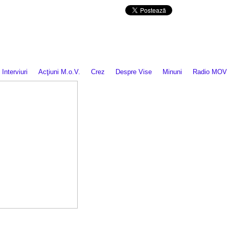
Da mai departe
Interviuri
Acţiuni M.o.V.
Crez
Despre Vise
Minuni
Radio MOV