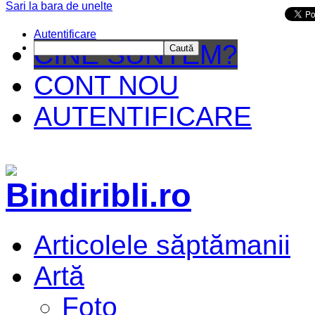
Sari la bara de unelte
Da mai departe
Autentificare
CINE SUNTEM?
Caută
CONT NOU
AUTENTIFICARE
Articolele săptămanii
Artă
Foto