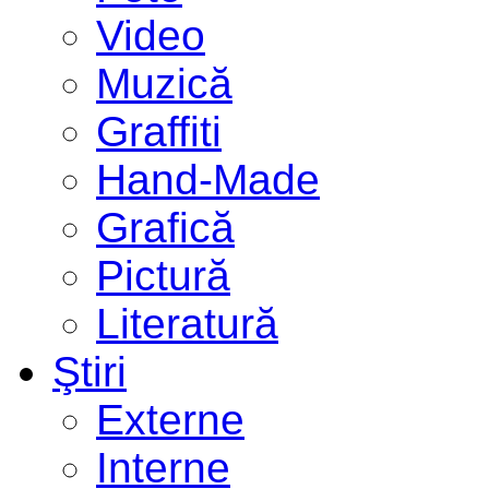
Video
Muzică
Graffiti
Hand-Made
Grafică
Pictură
Literatură
Ştiri
Externe
Interne