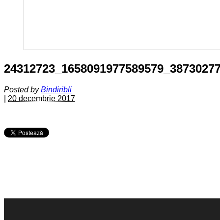
24312723_1658091977589579_3873027
Posted by
Bindiribli
|
20 decembrie 2017