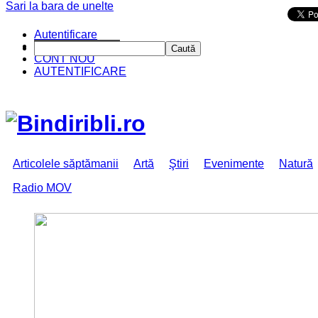
Sari la bara de unelte
Da mai departe
Autentificare
CINE SUNTEM?
Caută
CONT NOU
AUTENTIFICARE
Articolele săptămanii
Artă
Ştiri
Evenimente
Natură
Radio MOV