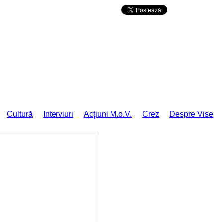
Da mai departe
Cultură
Interviuri
Acţiuni M.o.V.
Crez
Despre Vise