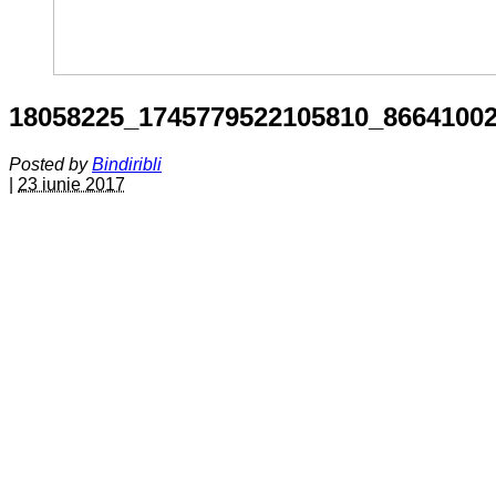
18058225_1745779522105810_8664100
Posted by
Bindiribli
|
23 iunie 2017