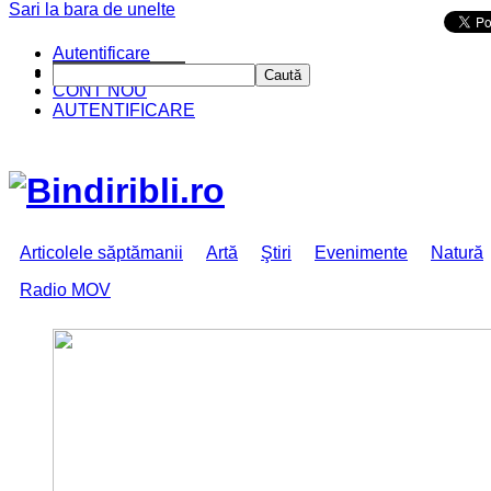
Sari la bara de unelte
Da mai departe
Autentificare
CINE SUNTEM?
Caută
CONT NOU
AUTENTIFICARE
Articolele săptămanii
Artă
Ştiri
Evenimente
Natură
Radio MOV