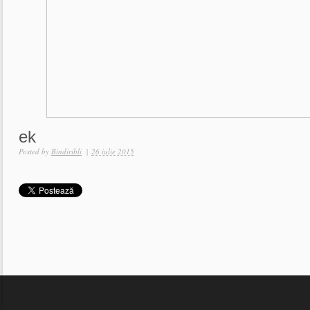
ek
Posted by
Bindiribli
|
26 iulie 2015