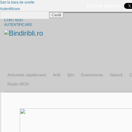
Sari la bara de unelte
Da mai departe
Autentificare
Caută
CINE SUNTEM?
CONT NOU
AUTENTIFICARE
Articolele săptămanii
Artă
Ştiri
Evenimente
Natură
C
Radio MOV