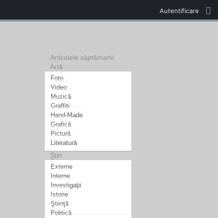
Autentificare
Articolele săptămanii
Artă
Foto
Video
Muzică
Graffiti
Hand-Made
Grafică
Pictură
Literatură
Ştiri
Externe
Interne
Investigaţii
Istorie
Ştiinţă
Politică