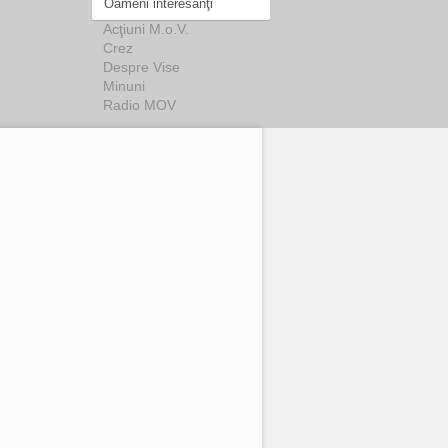
Oameni interesanţi
Acţiuni M.o.V.
Crez
Despre Vise
Minuni
Radio MOV