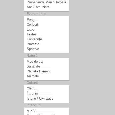
Propagandă Manipulatoare
Anti-Comunistă
Evenimente
Party
Concert
Expo
Teatru
Conferinţe
Proteste
Sportive
Natură
Mod de trai
Sănătate
Planeta Pământ
Animale
Cultură
Cărti
Întruniri
Istorie / Civilizaţie
Interviuri
M.o.V.