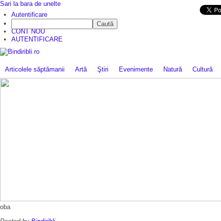
Sari la bara de unelte
Da mai departe
Autentificare
Caută
CINE SUNTEM?
CONT NOU
AUTENTIFICARE
Articolele săptămanii
Artă
Ştiri
Evenimente
Natură
Cultură
oba